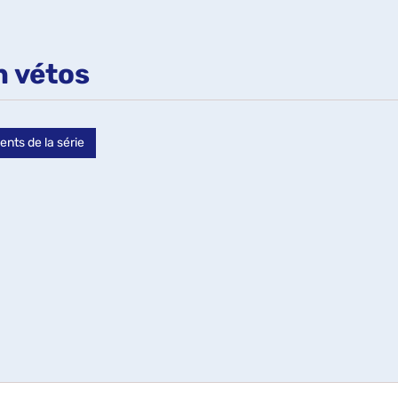
ts
n vétos
che
ents de la série