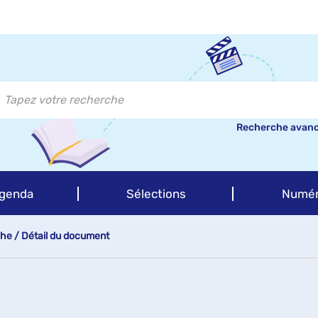
Recherche avan
genda
Sélections
Numér
che
/
Détail du document
e