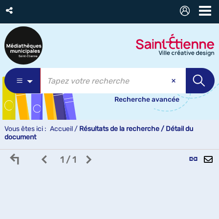
Recherche avancée
Vous êtes ici :
Accueil
/
Résultats de la recherche
/
Détail du
document
Retour
Page
Page
L
1 / 1
aux
précédente
suivante
p
p
résultats
des
des
(