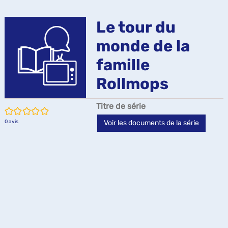
m
de
résultats
résultats
f
Le tour du
recherche
de
de
monde de la
recherche
recherche
famille
Rollmops
Titre de série
/5
0
avis
Voir les documents de la série