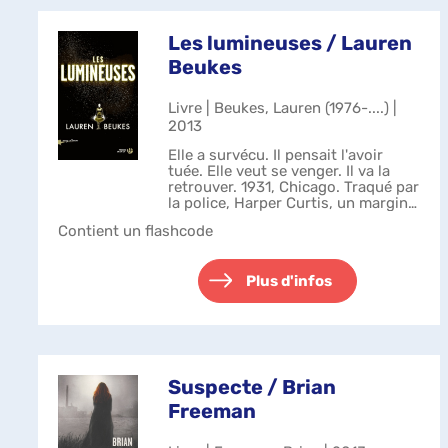
Les lumineuses / Lauren
Beukes
Livre | Beukes, Lauren (1976-....) |
2013
Elle a survécu. Il pensait l'avoir
tuée. Elle veut se venger. Il va la
retrouver. 1931, Chicago. Traqué par
la police, Harper Curtis, un marginal
violent, se réfugie dans une maison
Contient un flashcode
abandonnée. A l'intérieur, il a une
vision : des...
Plus d'infos
Suspecte / Brian
Freeman