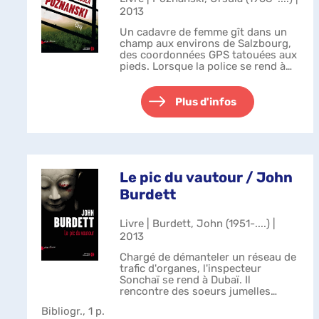
2013
Un cadavre de femme gît dans un
champ aux environs de Salzbourg,
des coordonnées GPS tatouées aux
pieds. Lorsque la police se rend à
l'emplacement indiqué par celles-ci,
elle découvre une boîte en
plastique contenant une main
Plus d'infos
d'ho...
Le pic du vautour / John
Burdett
Livre | Burdett, John (1951-....) |
2013
Chargé de démanteler un réseau de
trafic d'organes, l'inspecteur
Sonchaï se rend à Dubaï. Il
rencontre des soeurs jumelles
chinoises, surnommées les
Bibliogr., 1 p.
Vautours, qui lui demandent de leur