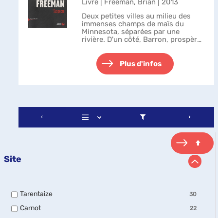
Livre | Freeman, Brian | 2013
Deux petites villes au milieu des
immenses champs de maïs du
Minnesota, séparées par une
rivière. D'un côté, Barron, prospère
grâce à Mondamin Research, un
laboratoire de pointe spécialisé
dans les OGM et les pesticides. De
Plus d'infos
l'autr...
Site
-
Tarentaize
30
30
-
Carnot
22
résultats
22