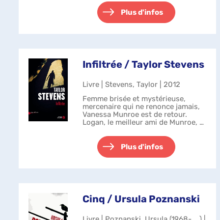
dernière à l'avoir vu. Seize ans plus
tard, dans la même v...
Plus d'infos
Infiltrée / Taylor Stevens
Livre | Stevens, Taylor | 2012
Femme brisée et mystérieuse,
mercenaire qui ne renonce jamais,
Vanessa Munroe est de retour.
Logan, le meilleur ami de Munroe, a
besoin de ses services : Hannah, la
fille d'une de ses connaissances, a
été enlevée par la secte des ...
Plus d'infos
Cinq / Ursula Poznanski
Livre | Poznanski, Ursula (1968-....) |