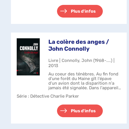
livrer 1.000 paires d'yeux. Choqué
par leur r...
Plus d'infos
La colère des anges /
John Connolly
Livre | Connolly, John (1968-....) |
2013
Au coeur des ténèbres. Au fin fond
d'une forêt du Maine gît l'épave
d'un avion dont la disparition n'a
jamais été signalée. Dans l'appareil,
aucune trace humaine, mais une
Série
: Détective Charlie Parker
liste de noms si convoitée que
certains semblent prêts à t...
Plus d'infos