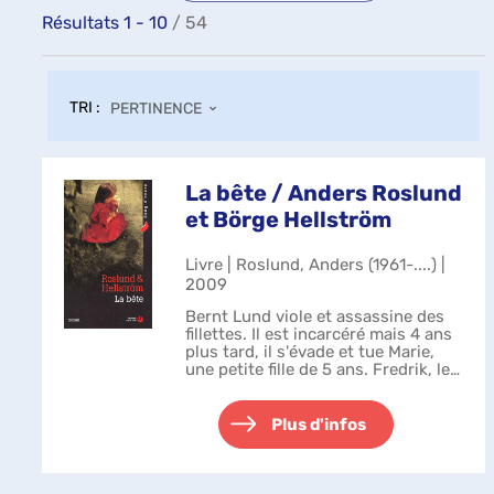
Résultats
1
-
10
/ 54
TRI :
PERTINENCE
La bête / Anders Roslund
et Börge Hellström
Livre | Roslund, Anders (1961-....) |
2009
Bernt Lund viole et assassine des
fillettes. Il est incarcéré mais 4 ans
plus tard, il s'évade et tue Marie,
une petite fille de 5 ans. Fredrik, le
père de la petite fille, décide de
rendre lui-même la justice afin de
sauver d'aut...
Plus d'infos