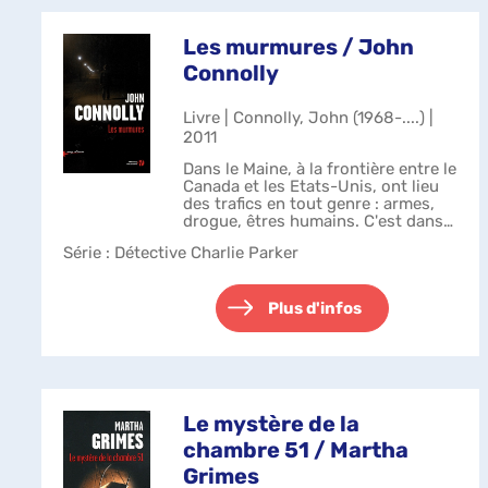
Les murmures / John
Connolly
Livre | Connolly, John (1968-....) |
2011
Dans le Maine, à la frontière entre le
Canada et les Etats-Unis, ont lieu
des trafics en tout genre : armes,
drogue, êtres humains. C'est dans
cette zone de non-droit que des
Série
: Détective Charlie Parker
vétérans désabusés, rentrés d'Irak
il y a peu, se livre...
Plus d'infos
Le mystère de la
chambre 51 / Martha
Grimes