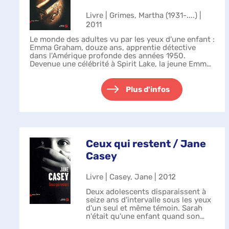
Livre | Grimes, Martha (1931-....) |
2011
Le monde des adultes vu par les yeux d'une enfant :
Emma Graham, douze ans, apprentie détective
dans l'Amérique profonde des années 1950.
Devenue une célébrité à Spirit Lake, la jeune Emma
s'efforce de mener de front la rédaction ...
Plus d'infos
Ceux qui restent / Jane
Casey
Livre | Casey, Jane | 2012
Deux adolescents disparaissent à
seize ans d'intervalle sous les yeux
d'un seul et même témoin. Sarah
n'était qu'une enfant quand son
frère Charlie a disparu ; elle est la