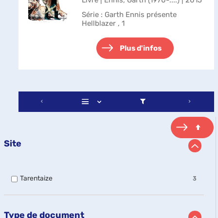
Livre | Ennis, Garth (1970-....) | 2015
Série
: Garth Ennis présente
Hellblazer , 1
Plus d'infos
Site
-
Tarentaize
3
3
résultats
-
cocher
Type de document