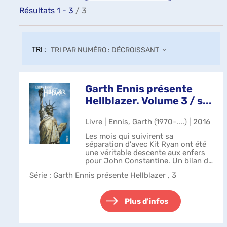
Résultats
1
-
3
/ 3
TRI :
TRI PAR NUMÉRO : DÉCROISSANT
Garth Ennis présente
Hellblazer. Volume 3 / s...
Livre | Ennis, Garth (1970-....) | 2016
Les mois qui suivirent sa
séparation d'avec Kit Ryan ont été
une véritable descente aux enfers
pour John Constantine. Un bilan de
vie amer pour cet homme que rien
Série
: Garth Ennis présente Hellblazer , 3
ni personne ne semblait pouvoir
ébranler. Aujourd'hui, l'heure est ...
Plus d'infos