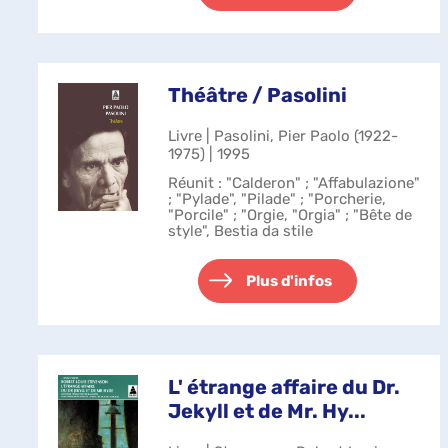
Théâtre / Pasolini
Livre | Pasolini, Pier Paolo (1922-
1975) | 1995
Réunit : "Calderon" ; "Affabulazione"
; "Pylade", "Pilade" ; "Porcherie,
"Porcile" ; "Orgie, "Orgia" ; "Bête de
style", Bestia da stile
Plus d'infos
L' étrange affaire du Dr.
Jekyll et de Mr. Hy...