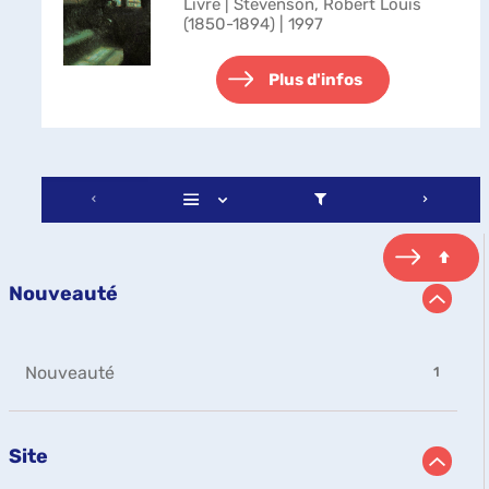
Livre | Stevenson, Robert Louis
(1850-1894) | 1997
Plus d'infos
Nouveauté
-
Nouveauté
1
1
résultats
-
Site
cliquer
pour