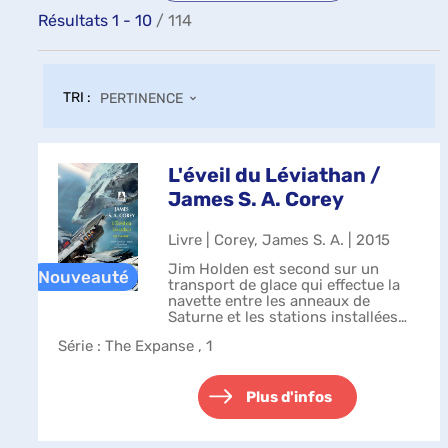
Résultats
1
-
10
/ 114
TRI :
PERTINENCE
L'éveil du Léviathan /
James S. A. Corey
Livre | Corey, James S. A. | 2015
Jim Holden est second sur un
transport de glace qui effectue la
navette entre les anneaux de
Saturne et les stations installées
dans la Ceinture d'astéroïdes.
Série
: The Expanse , 1
Quand son équipage et lui croisent
la route du Scopuli, ils se retrouve...
Plus d'infos