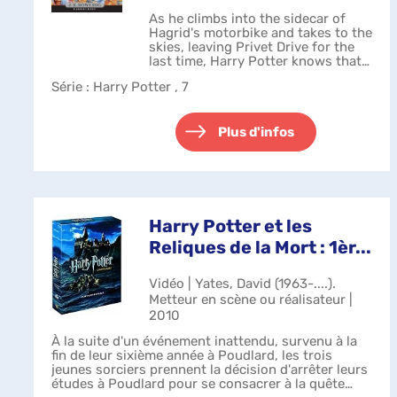
As he climbs into the sidecar of
Hagrid's motorbike and takes to the
skies, leaving Privet Drive for the
last time, Harry Potter knows that
Lord Voldemort and the Death
Série
: Harry Potter , 7
Eaters are not far behind. The
protective charm that has kept...
Plus d'infos
Harry Potter et les
Reliques de la Mort : 1èr...
Vidéo | Yates, David (1963-....).
Metteur en scène ou réalisateur |
2010
À la suite d'un événement inattendu, survenu à la
fin de leur sixième année à Poudlard, les trois
jeunes sorciers prennent la décision d'arrêter leurs
études à Poudlard pour se consacrer à la quête