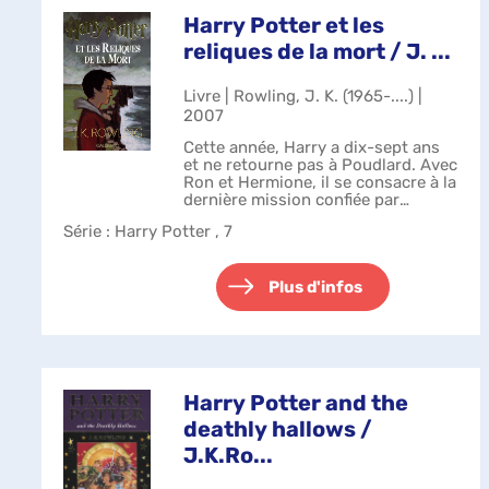
Harry Potter et les
reliques de la mort / J. ...
Livre | Rowling, J. K. (1965-....) |
2007
Cette année, Harry a dix-sept ans
et ne retourne pas à Poudlard. Avec
Ron et Hermione, il se consacre à la
dernière mission confiée par
Dumbledore. Mais le Seigneur des
Série
: Harry Potter , 7
Ténèbres règne en maître. Traqués,
les trois fidèles amis son...
Plus d'infos
Harry Potter and the
deathly hallows /
J.K.Ro...