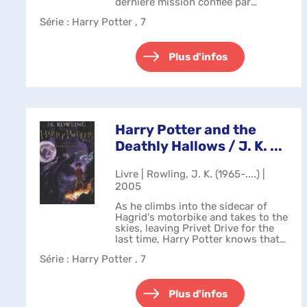
dernière mission confiée par
Dumbledore. Mais le Seigneur des
Série
: Harry Potter , 7
Ténèbres règne en maître. Traqués,
les trois fidèles amis son...
Plus d'infos
Harry Potter and the
Deathly Hallows / J. K. ...
Livre | Rowling, J. K. (1965-....) |
2005
As he climbs into the sidecar of
Hagrid's motorbike and takes to the
skies, leaving Privet Drive for the
last time, Harry Potter knows that
Lord Voldemort and the Death
Série
: Harry Potter , 7
Eaters are not far behind. The
protective charm that has kept...
Plus d'infos