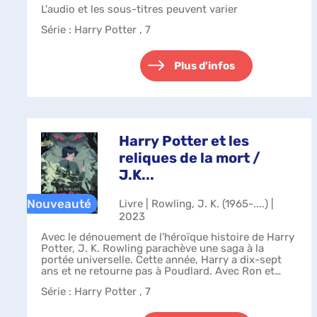
qu'on leur a confiée : trouver e...
L'audio et les sous-titres peuvent varier
Série
: Harry Potter , 7
Plus d'infos
Harry Potter et les
reliques de la mort /
J.K...
Livre | Rowling, J. K. (1965-....) |
2023
Avec le dénouement de l'héroïque histoire de Harry
Potter, J. K. Rowling parachève une saga à la
portée universelle. Cette année, Harry a dix-sept
ans et ne retourne pas à Poudlard. Avec Ron et
Hermione, il se consacre à la derniè...
Série
: Harry Potter , 7