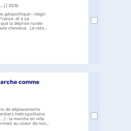
..) | 2016
me géopolitique : réagir
rance, et à sa
ue la déprise rurale
ule chevelue . Le retour
 marche comme
lans de déplacements
entiers métropolitains
.) : la marche en ville
sormais au coeur de nos