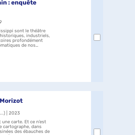
ain : enquête
9
ssippi sont le théâtre
historiques, industriels,
ritoires profondément
lématiques de nos
 Morizot
...) | 2023
t une carte. Et ce n’est
de carto­graphe, dans
ssinées des ébauches de