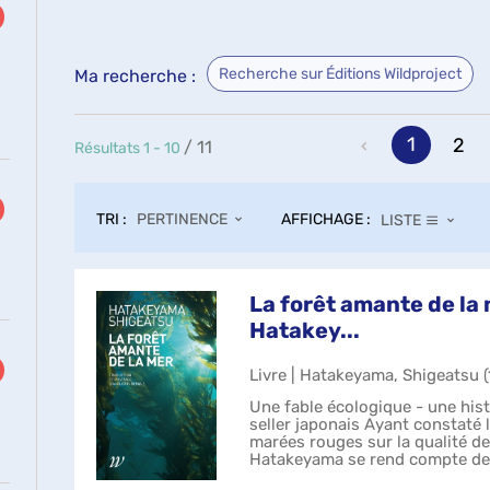
Recherche sur Éditions Wildproject
Ma recherche :
ultats
1
2
/ 11
Résultats
1
-
10
cher
ur
uter
TRI :
AFFICHAGE :
PERTINENCE
LISTE
re
cherche
La forêt amante de la
Hatakey...
se
r
Livre | Hatakeyama, Shigeatsu (1
tomatiquement
Une fable écologique - une hist
seller japonais Ayant constaté 
marées rouges sur la qualité des
Hatakeyama se rend compte de 
d'entretenir un boiseme...