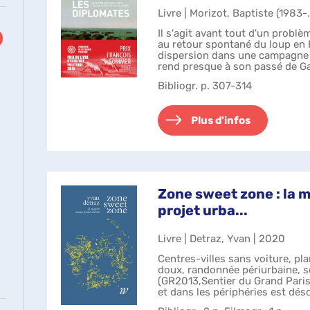
Livre | Morizot, Baptiste (1983-..
Il s'agit avant tout d'un problè
au retour spontané du loup en F
dispersion dans une campagne q
rend presque à son passé de Ga
du loup interroge not...
Bibliogr. p. 307-314
Plus d'infos
Zone sweet zone : la
projet urba...
Livre | Detraz, Yvan | 2020
Centres-villes sans voiture, p
doux, randonnée périurbaine, s
(GR2013,Sentier du Grand Paris..
et dans les périphéries est dé
préoccupations. ...