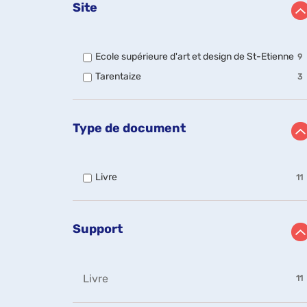
Site
-
Ecole supérieure d'art et design de St-Etienne
9
9
-
Tarentaize
3
rés
3
-
résultats
co
-
po
cocher
ajo
Type de document
pour
le
ajouter
filt
le
-
filtre
la
-
Livre
11
-
re
11
la
est
résultats
recherche
mi
-
est
à
cocher
Support
mise
jou
pour
à
au
ajouter
jour
le
automatiquement
filtre
-
Livre
11
-
11
la
résultats
recherche