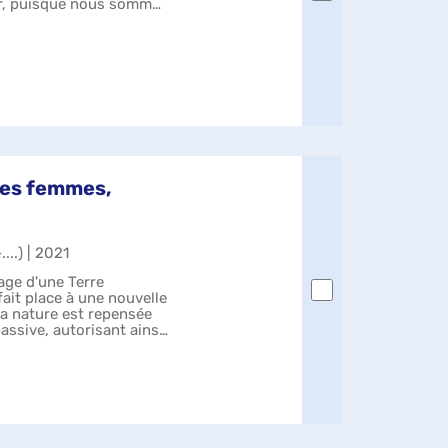
ier, puisque nous sommes
 les femmes,
...) | 2021
image d'une Terre
fait place à une nouvelle
la nature est repensée
ssive, autorisant ainsi