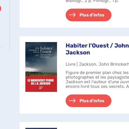
Bibliogr., 2 p. Filmogr., 1 p.
Plus d'infos
Habiter l'Ouest / Joh
Jackson
Livre | Jackson, John Brinckerh
Figure de premier plan chez le
photographes et les paysagiste
Jackson est l'auteur d'une úuvr
encore livré tous ses secrets. 
géographie et de la littérat...
Plus d'infos