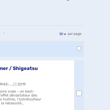
Exports
Partager
Historique
l'URL
de
de
vos
la
recherches
recherche
par page
10
 mer / Shigeatsu
943-....) | 2019
oire vraie - un best-
l'effet dévastateur des
 huîtres, l'ostréiculteur
la nécessité