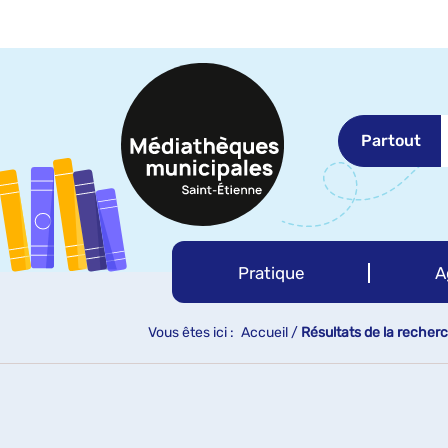
Aller
Aller
Aller
au
au
à
menu
contenu
la
recherche
Partout
Pratique
A
Vous êtes ici :
Accueil
/
Résultats de la recher