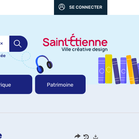
SE CONNECTER
cée
ique
Patrimoine
e