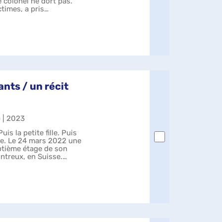
e colonel ne dort pas.
times, a pris
...
ants / un récit
) | 2023
is la petite fille. Puis
père. Le 24 mars 2022 une
eptième étage de son
ntreux, en Suisse.