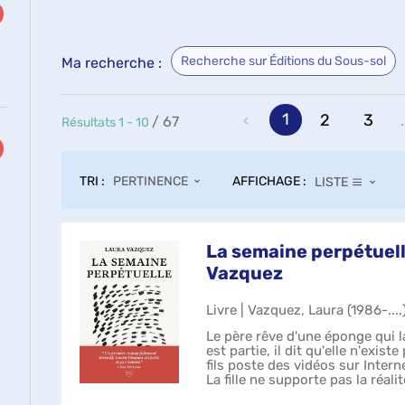
Recherche sur Éditions du Sous-sol
Ma recherche :
1
2
3
.
/ 67
Résultats
1
-
10
TRI :
AFFICHAGE :
PERTINENCE
LISTE
La semaine perpétuell
Vazquez
ultats
Livre | Vazquez, Laura (1986-....
cher
Le père rêve d'une éponge qui l
ur
est partie, il dit qu'elle n'exist
uter
fils poste des vidéos sur Intern
La fille ne supporte pas la réali
re
toutes...