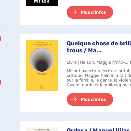
virées stu...
Plus d'infos
Quelque chose de bril
trous / Ma...
Livre | Nelson, Maggie (1973-....
Mêlant avec brio écriture autob
critique, Maggie Nelson a fait
sur la famille, le genre, la viole
l’avant-garde et la philosophie 
prédilection. ...
Plus d'infos
ts
Ordesa / Manuel Vilas