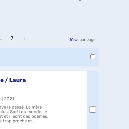
Exports
Partager
Historique
l'URL
de
de
vos
la
recherches
recherche
7
..
par page
10
e / Laura
) | 2021
ave le passé. La mère
e plus. Sorti du monde, le
et et il écrit des poèmes.
té trop proche et