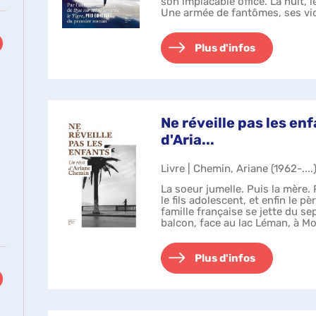
son implacable office. La nuit, l
Une armée de fantômes, ses vic
possession de ses songes. Deho
Plus d'infos
Ne réveille pas les enf
d'Aria...
Livre | Chemin, Ariane (1962-....
La soeur jumelle. Puis la mère. Pu
le fils adolescent, et enfin le 
famille française se jette du s
balcon, face au lac Léman, à Mo
"Suicide co...
Plus d'infos