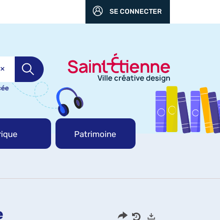
SE CONNECTER
cée
ique
Patrimoine
e