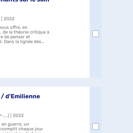
) | 2022
ous offre, en
 de la théorie critique à
re de penser et
é. Dans la lignée des
 / d'Emilienne
-....) | 2022
 en guerre, un
 accomplit chaque jour