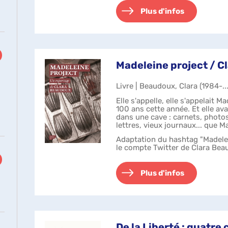
Plus d'infos
cherche
se
r
tomatiquement
Madeleine project / 
Livre | Beaudoux, Clara (1984-...
Elle s'appelle, elle s'appelait Ma
100 ans cette année. Et elle ava
dans une cave : carnets, photos
lettres, vieux journaux... que M
uement
emballés, ...
Adaptation du hashtag "Madelei
le compte Twitter de Clara Be
Plus d'infos
De la Liberté : quatre 