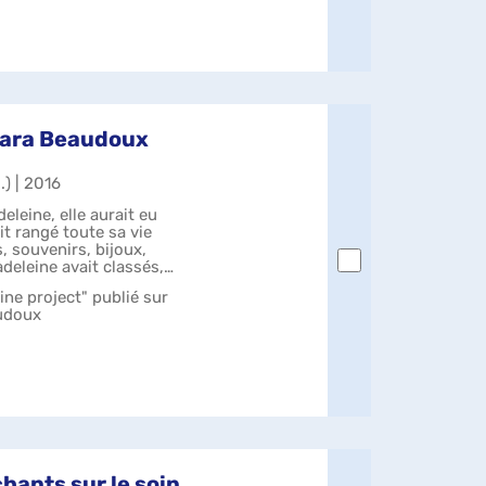
Clara Beaudoux
.) | 2016
deleine, elle aurait eu
it rangé toute sa vie
, souvenirs, bijoux,
adeleine avait classés,
ne project" publié sur
audoux
chants sur le soin