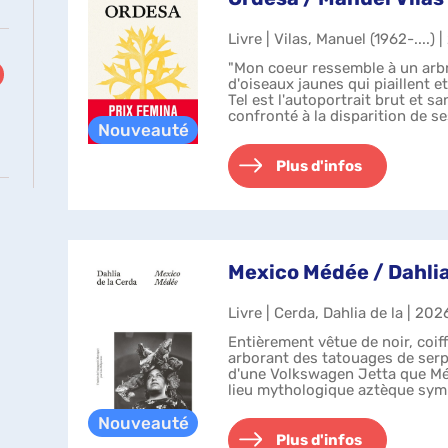
Livre | Vilas, Manuel (1962-....) 
r
"Mon coeur ressemble à un arbr
d'oiseaux jaunes qui piaillent et
Tel est l'autoportrait brut et s
confronté à la disparition de se
les fantômes de...
che
Plus d'infos
atiquement
Mexico Médée / Dahlia
Livre | Cerda, Dahlia de la | 202
Entièrement vêtue de noir, coif
arborant des tatouages de serp
d'une Volkswagen Jetta que Mé
lieu mythologique aztèque symb
de mieux que l'archétype ...
Plus d'infos