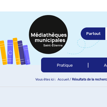
Aller
Aller
Aller
au
au
à
menu
contenu
la
recherche
Partout
Pratique
A
Vous êtes ici :
Accueil
/
Résultats de la recher