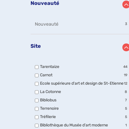
Nouveauté
-
Nouveauté
3
3
résultats
-
Site
cliquer
pour
ajouter
le
-
Tarentaize
filtre
44
44
-
-
Carnot
19
résultats
la
19
-
-
Ecole supérieure d'art et design de St-Etienne
recherche
12
résultats
cocher
12
est
-
pour
-
La Cotonne
8
rés
cocher
mise
ajouter
8
-
pour
-
Bibliobus
à
le
7
résultats
co
ajouter
7
jour
filtre
-
po
-
Terrenoire
le
5
résultats
-
automatiquement
cocher
ajo
5
filtre
-
la
pour
-
Tréfilerie
le
5
résultats
-
cocher
recherche
ajouter
5
filt
-
la
pour
-
Bibliothèque du Musée d'art moderne
est
le
1
résultats
-
cocher
recherche