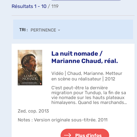
Résultats
1
-
10
/ 119
TRI :
PERTINENCE
La nuit nomade /
Marianne Chaud, réal.
Vidéo | Chaud, Marianne. Metteur
en scène ou réalisateur | 2012
C'est peut-être la dernière
migration pour Tundup, la fin de sa
vie nomade sur les hauts plateaux
himalayens. Quand les marchands
arriveront, Tundup et les siens
Zed, cop. 2013
devront choisir : vendre leur
troupeau, abandonner leurs terres
Notes
: Version originale sous-titrée. 2011
et p...
Plus d'infos