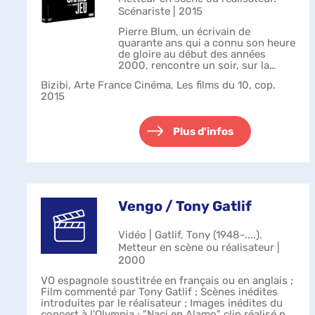
Scénariste | 2015
Pierre Blum, un écrivain de
quarante ans qui a connu son heure
de gloire au début des années
2000, rencontre un soir, sur la
terrasse d'un casino, un homme
Bizibi, Arte France Cinéma, Les films du 10, cop.
mystérieux, Joseph Paskin. Influent
2015
dans le monde politique,
charismatique...
Plus d'infos
Vengo / Tony Gatlif
Vidéo | Gatlif, Tony (1948-....).
Metteur en scène ou réalisateur |
2000
VO espagnole soustitrée en français ou en anglais ;
Film commenté par Tony Gatlif ; Scènes inédites
introduites par le réalisateur ; Images inédites du
concert à l'Olympia ; "Naci en Alamo" clip réalisé par