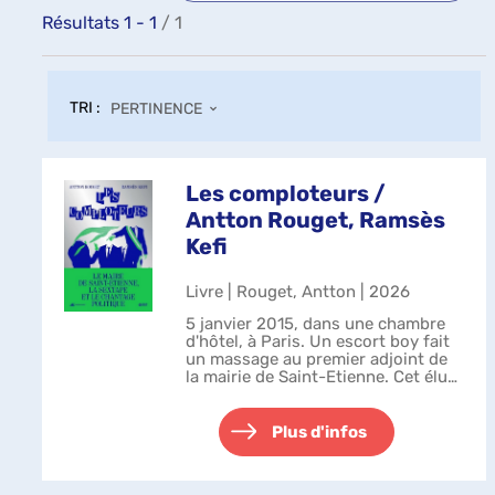
Résultats
1
-
1
/ 1
TRI :
PERTINENCE
Les comploteurs /
Antton Rouget, Ramsès
Kefi
Livre | Rouget, Antton | 2026
5 janvier 2015, dans une chambre
d'hôtel, à Paris. Un escort boy fait
un massage au premier adjoint de
la mairie de Saint-Etienne. Cet élu
catholique, soutien de la Manif pour
tous, ignore qu'une caméra filme la
scène. Car, au sei...
Plus d'infos