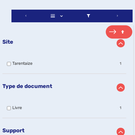
Site
-
Tarentaize
1
1
résultats
-
cocher
Type de document
pour
ajouter
le
filtre
-
Livre
1
-
1
la
résultats
recherche
-
est
cocher
Support
mise
pour
à