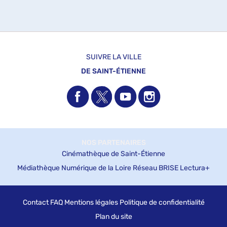
-
recherche
cliquer
est
pour
mise
ajouter
à
le
jour
filtre
automatiquement
SUIVRE LA VILLE
-
DE SAINT-ÉTIENNE
la
recherche
est
mise
à
jour
automatiquement
NOS PARTENAIRES
Cinémathèque de Saint-Étienne
Médiathèque Numérique de la Loire
Réseau BRISE
Lectura+
Contact
FAQ
Mentions légales
Politique de confidentialité
Plan du site