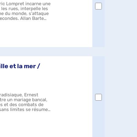
ric Lompret incarne une
les rues, interpelle les
he du monde, s'attaque
secondes. Allan Barte
le et la mer /
radisiaque, Ernest
tre un mariage bancal,
les et des combats de
ans limites se résume