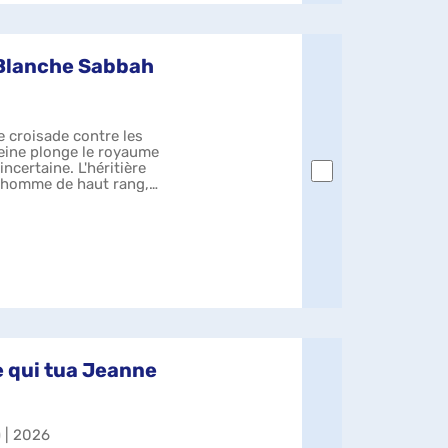
 Blanche Sabbah
e croisade contre les
 reine plonge le royaume
ncertaine. L'héritière
n homme de haut rang,
 qui tua Jeanne
) | 2026