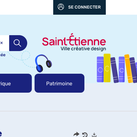
SE CONNECTER
cée
ique
Patrimoine
e