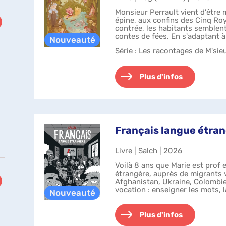
Monsieur Perrault vient d'être m
épine, aux confins des Cinq Ro
contrée, les habitants semblent
contes de fées. En s'adaptant à
monsieur Perrault va se rév...
Série
: Les racontages de M'sieu
Plus d'infos
Français langue étran
Livre | Salch | 2026
Voilà 8 ans que Marie est prof 
étrangère, auprès de migrants 
Afghanistan, Ukraine, Colombie
vocation : enseigner les mots, l
mais aussi gl...
Plus d'infos