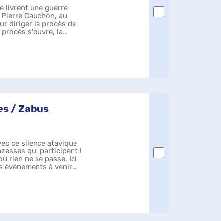
se livrent une guerre
 Pierre Cauchon, au
ur diriger le procès de
 procès s'ouvre, la
es / Zabus
vec ce silence atavique
zesses qui participent !
 où rien ne se passe. Ici
es événements à venir