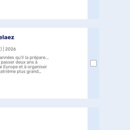
elaez
.) | 2026
années qu'il la prépare...
t passer deux ans à
ne Europe et à organiser
uatrième plus grand