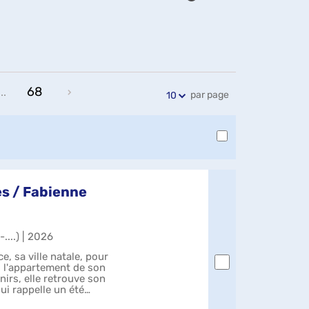
Exports
Partager
Historique
l'URL
de
de
vos
la
recherches
recherche
68
...
par page
10
es / Fabienne
....) | 2026
e, sa ville natale, pour
s l'appartement de son
irs, elle retrouve son
lui rappelle un été