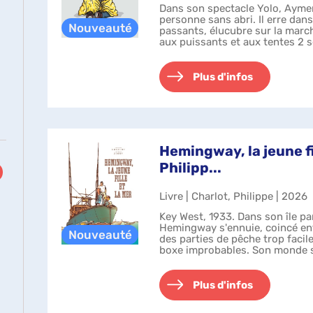
Dans son spectacle Yolo, Ayme
personne sans abri. Il erre dans 
passants, élucubre sur la marc
aux puissants et aux tentes 2 
retranscrit av...
Plus d'infos
Hemingway, la jeune fil
Philipp...
Livre | Charlot, Philippe | 2026
Key West, 1933. Dans son île pa
Hemingway s'ennuie, coincé en
des parties de pêche trop faci
boxe improbables. Son monde s
maintenant à quelques arp...
Plus d'infos