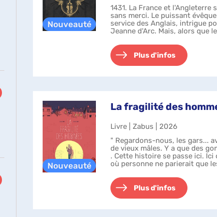
1431. La France et l'Angleterre 
sans merci. Le puissant évêque
service des Anglais, intrigue po
Jeanne d'Arc. Mais, alors que le
jeune femme qui pr...
Plus d'infos
La fragilité des homm
Livre | Zabus | 2026
" Regardons-nous, les gars... a
de vieux mâles. Y a que des gon
. Cette histoire se passe ici. Ici
où personne ne parierait que l
auront ...
Plus d'infos