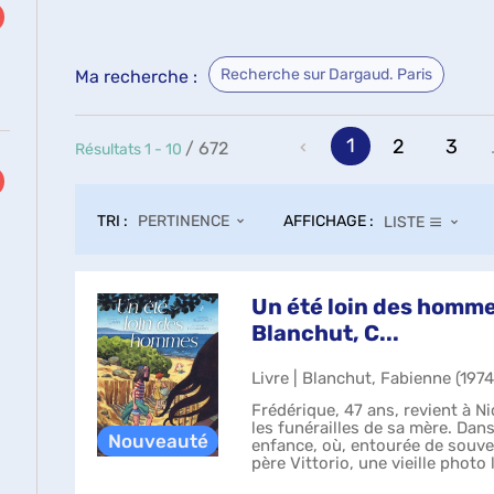
Recherche sur Dargaud. Paris
Ma recherche :
1
2
3
/ 672
Résultats
1
-
10
TRI :
AFFICHAGE :
PERTINENCE
LISTE
Un été loin des homm
Blanchut, C...
Livre | Blanchut, Fabienne (1974-
Frédérique, 47 ans, revient à Nic
les funérailles de sa mère. Dan
enfance, où, entourée de souven
père Vittorio, une vieille photo 
particulier...