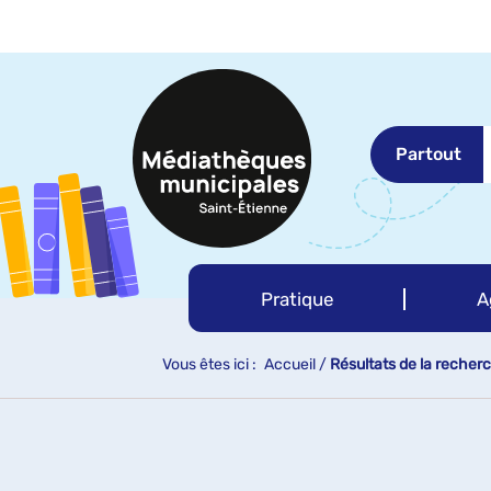
Aller
Aller
Aller
au
au
à
menu
contenu
la
recherche
Partout
Pratique
A
Vous êtes ici :
Accueil
/
Résultats de la recher