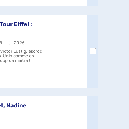
our Eiffel :
-....) | 2026
Victor Lustig, escroc
ts-Unis comme en
oup de maître !
t, Nadine