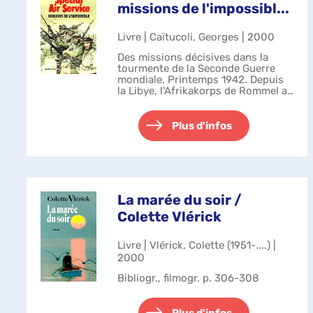
missions de l'impossibl...
Livre | Caïtucoli, Georges | 2000
Des missions décisives dans la
tourmente de la Seconde Guerre
mondiale. Printemps 1942. Depuis
la Libye, l'Afrikakorps de Rommel a
pénétré en Egypte, contrôlant toute
la Méditerranée orientale. Les
convois maritimes anglais, sans ...
Plus d'infos
La marée du soir /
Colette Vlérick
Livre | Vlérick, Colette (1951-....) |
2000
Bibliogr., filmogr. p. 306-308