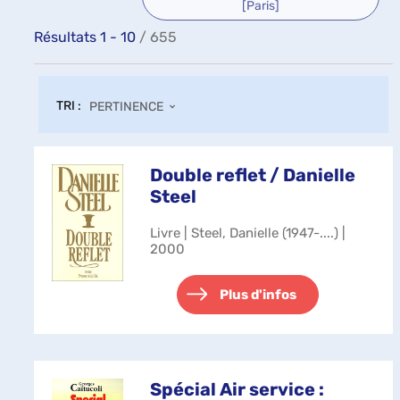
[Paris]
Résultats
1
-
10
/ 655
TRI :
PERTINENCE
Double reflet / Danielle
Steel
Livre | Steel, Danielle (1947-....) |
2000
Plus d'infos
Spécial Air service :