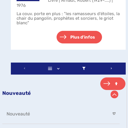
Livre | Arnaut, Robert (1929-....) |
1976
La couv. porte en plus : "les ramasseurs d'étoiles, la
chair du pangolin, prophètes et sorciers, le griot
blanc"
Plus d'infos
Nouveauté
-
Nouveauté
17
17
résultats