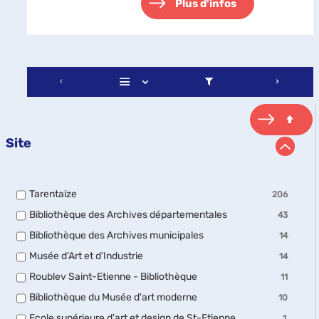
Plus d'infos
Site
-
Tarentaize
206
206
-
Bibliothèque des Archives départementales
43
résultats
43
-
-
Bibliothèque des Archives municipales
14
résultats
cocher
14
-
pour
-
Musée d'Art et d'Industrie
14
résultats
cocher
ajouter
14
-
pour
-
Roublev Saint-Etienne - Bibliothèque
le
11
résultats
cocher
ajouter
11
filtre
-
pour
-
Bibliothèque du Musée d'art moderne
le
10
résultats
-
cocher
ajouter
10
filtre
-
la
pour
-
Ecole supérieure d'art et design de St-Etienne
1