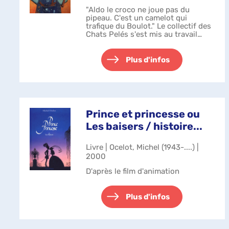
"Aldo le croco ne joue pas du
pipeau. C'est un camelot qui
trafique du Boulot." Le collectif des
Chats Pelés s'est mis au travail
avec la création de quelque 40
personnages démesurés et
présentés sur un support en papier
Plus d'infos
glacé. Le...
Prince et princesse ou
Les baisers / histoire...
Livre | Ocelot, Michel (1943-....) |
2000
D'après le film d'animation
Plus d'infos