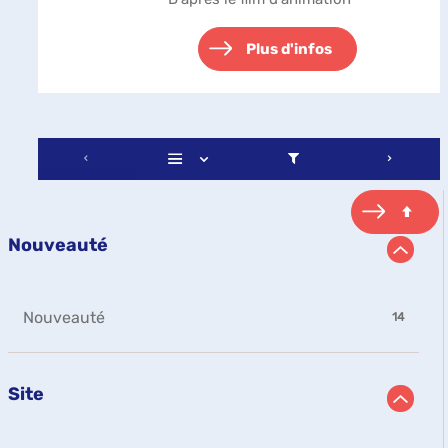
Plus d'infos
Nouveauté
-
Nouveauté
14
14
résultats
-
Site
cliquer
pour
ajouter