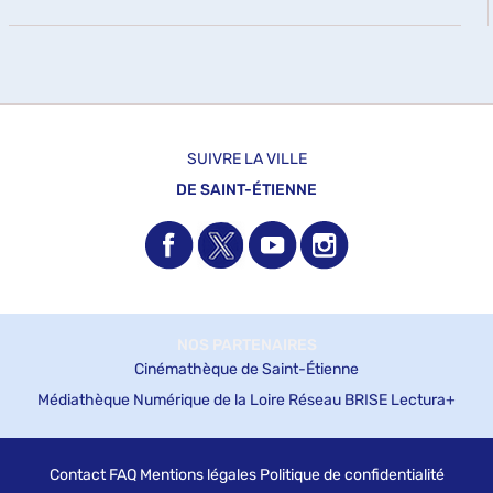
à
u
recherche
1
mise
e
jour
est
résultats
à
m
automatiquement
mise
-
e
jour
n
à
cliquer
automatiquement
t
jour
pour
automatiquement
ajouter
le
filtre
SUIVRE LA VILLE
-
DE SAINT-ÉTIENNE
la
recherche
est
mise
à
jour
automatiquement
NOS PARTENAIRES
Cinémathèque de Saint-Étienne
Médiathèque Numérique de la Loire
Réseau BRISE
Lectura+
Contact
FAQ
Mentions légales
Politique de confidentialité