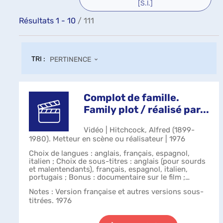
[S.l.]
Résultats
1
-
10
/ 111
TRI :
PERTINENCE
Complot de famille.
Family plot / réalisé par...
Vidéo | Hitchcock, Alfred (1899-
1980). Metteur en scène ou réalisateur | 1976
Choix de langues : anglais, français, espagnol,
italien ; Choix de sous-titres : anglais (pour sourds
et malentendants), français, espagnol, italien,
portugais ; Bonus : documentaire sur le film ;
making of ; storyboards ; galerie...
Notes
: Version française et autres versions sous-
titrées. 1976