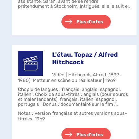
assistante, Sarah, avant de se rendre
prétendument à Stockholm. Intriguée, elle le suit et
découvre qu'il part en réalité pour Berlin-Est. E...
Plus d'infos
L'étau. Topaz / Alfred
Hitchcock
Vidéo | Hitchcock, Alfred (1899-
1980). Metteur en scène ou réalisateur | 1969
Chopix de langues : français, anglais, espagnol,
italien ; Choix de sous-titres : anglais (pour sourds
et malentendants), français, italien, espagnol,
portugais ; Bonus : documentaire sur le film ;
making of ; les 3 autres fins (l...
Notes
: Version française et autres versions sous-
titrées. 1969
Plus d'infos