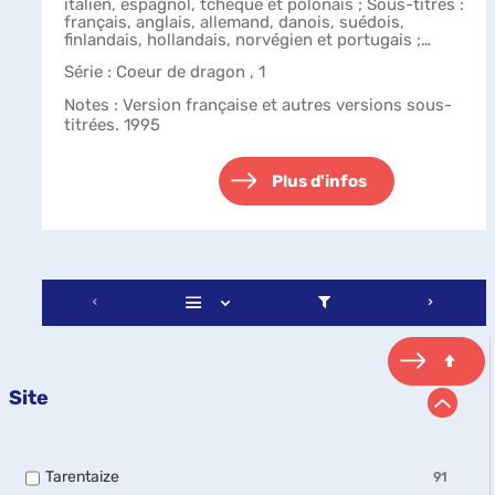
italien, espagnol, tchèque et polonais ; Sous-titres :
français, anglais, allemand, danois, suédois,
finlandais, hollandais, norvégien et portugais ;
bonus.
Série
: Coeur de dragon , 1
Notes
: Version française et autres versions sous-
titrées. 1995
Plus d'infos
Site
-
Tarentaize
91
91