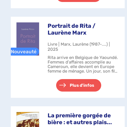
Portrait de Rita /
Laurène Marx
Livre | Marx, Laurène (1987-....) |
2025
Rita arrive en Belgique de Yaoundé.
Femmes d'affaires accomplie au
Cameroun, elle devient en Europe
femme de ménage. Un jour, son fils,
un enfant noir de neuf ans, se
retrouve plaqué au sol par la police
après un mouvement de colè...
Plus d'infos
La première gorgée de
bière : et autres plais...