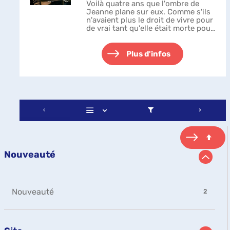
Voilà quatre ans que l'ombre de
Jeanne plane sur eux. Comme s'ils
n'avaient plus le droit de vivre pour
de vrai tant qu'elle était morte pour
de faux. Cela fait quatre ans que la
vie de la famille Mercier est en
suspens. Quatre an...
Plus d'infos
Nouveauté
-
Nouveauté
2
2
résultats
-