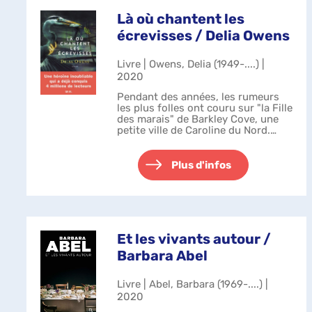
Là où chantent les
écrevisses / Delia Owens
Livre | Owens, Delia (1949-....) |
2020
Pendant des années, les rumeurs
les plus folles ont couru sur "la Fille
des marais" de Barkley Cove, une
petite ville de Caroline du Nord.
Pourtant, Kya n'est pas cette fille
sauvage et analphabète que tous
imaginent et craignent....
Plus d'infos
Et les vivants autour /
Barbara Abel
Livre | Abel, Barbara (1969-....) |
2020