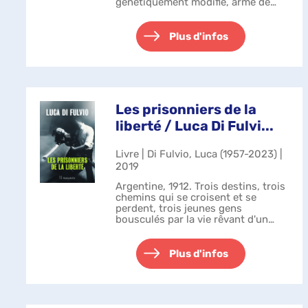
génétiquement modifié, armé de
fusils-mitrailleurs de très gros
calibre et doté d'une voix
synthétique créée pour instiller la
Plus d'infos
peur. Ave...
Les prisonniers de la
liberté / Luca Di Fulvi...
Livre | Di Fulvio, Luca (1957-2023) |
2019
Argentine, 1912. Trois destins, trois
chemins qui se croisent et se
perdent, trois jeunes gens
bousculés par la vie rêvant d'un
monde nouveau. Rosetta a été
déshonorée à Alcamo, la famille de
Raquel est massacrée à
Plus d'infos
Sorochyintsi, R...