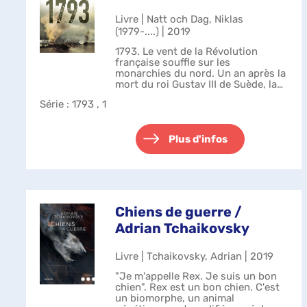
Livre | Natt och Dag, Niklas
(1979-....) | 2019
1793. Le vent de la Révolution
française souffle sur les
monarchies du nord. Un an après la
mort du roi Gustav III de Suède, la
tension est palpable. Rumeurs de
Série
: 1793 , 1
conspirations, paranoïa, le pays est
en effervescence. C'est dans cet...
Plus d'infos
Chiens de guerre /
Adrian Tchaikovsky
Livre | Tchaikovsky, Adrian | 2019
"Je m'appelle Rex. Je suis un bon
chien". Rex est un bon chien. C'est
un biomorphe, un animal