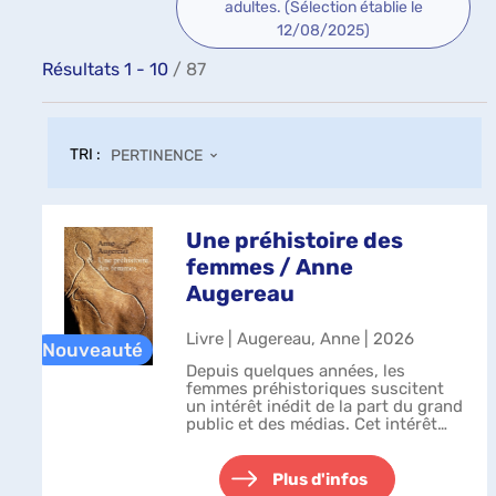
adultes. (Sélection établie le
12/08/2025)
Résultats
1
-
10
/ 87
TRI :
PERTINENCE
Une préhistoire des
femmes / Anne
Augereau
Livre | Augereau, Anne | 2026
Depuis quelques années, les
femmes préhistoriques suscitent
un intérêt inédit de la part du grand
public et des médias. Cet intérêt
résonne avec les débats
contemporains sur la place des
femmes, sur le chemin parcouru et
Plus d'infos
celui qui...