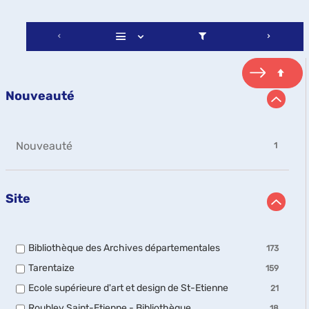
Nouveauté
-
Nouveauté
1
1
résultats
-
Site
cliquer
pour
ajouter
le
-
Bibliothèque des Archives départementales
filtre
173
173
-
-
Tarentaize
159
résultats
la
159
-
-
Ecole supérieure d'art et design de St-Etienne
recherche
21
résultats
cocher
21
est
-
pour
-
Roublev Saint-Etienne - Bibliothèque
18