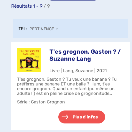
Résultats
1
-
9
/ 9
TRI :
PERTINENCE
T'es grognon, Gaston ? /
Suzanne Lang
Livre | Lang, Suzanne | 2021
T'es grognon, Gaston ? Tu veux une banane ? Tu
préfères une banane ET une balle ? Hum, t'es
encore grognon. Quand un enfant (ou même un
adulte ! ) est en pleine crise de grognonitude
comme Gaston, il faut des trésors d'imagination...
Série
: Gaston Grognon
Plus d'infos