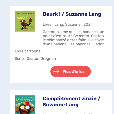
Beurk ! / Suzanne Lang
Livre | Lang, Suzanne | 2024
Gaston n'aime que les bananes, un
point c'est tout ! Ce matin, Gaston
le chimpanzé a très faim. Il a envie
d'une banane. Les bananes, il adore
ça. - Je suis désolé, Gaston, lui dit
Livre cartonné
son voisin Bernard. Il n'y a plus de
bananes. Tu ...
Série
: Gaston Grognon
Plus d'infos
Complètement zinzin /
Suzanne Lang