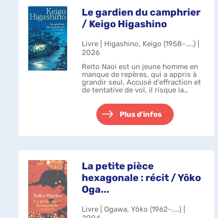
Le gardien du camphrier
/ Keigo Higashino
Livre | Higashino, Keigo (1958-....) |
2026
Reito Naoi est un jeune homme en
manque de repères, qui a appris à
grandir seul. Accusé d'effraction et
de tentative de vol, il risque la
prison, mais se voit proposer un
marché qui pourrait bien changer
sa vie. Un avocat, agissan...
Plus d'infos
La petite pièce
hexagonale : récit / Yôko
Oga...
Livre | Ogawa, Yôko (1962-....) |