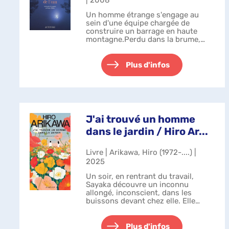
| 2008
Un homme étrange s'engage au
sein d'une équipe chargée de
construire un barrage en haute
montagne.Perdu dans la brume,
tout au fond d'une vallée mal
connue, se révèlent les contours
d'un hameau, mais les travaux ne
Plus d'infos
sont pas remis ...
J'ai trouvé un homme
dans le jardin / Hiro Ar...
Livre | Arikawa, Hiro (1972-....) |
2025
Un soir, en rentrant du travail,
Sayaka découvre un inconnu
allongé, inconscient, dans les
buissons devant chez elle. Elle
accepte alors de le recueillir pour
une seule nuit, mais une relation
inattendue va pourtant éclore.
Plus d'infos