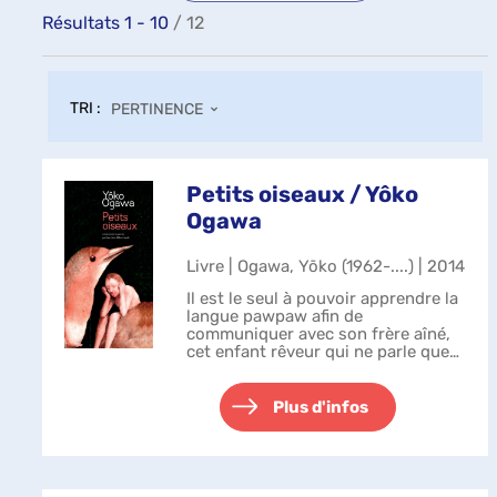
Résultats
1
-
10
/ 12
TRI :
PERTINENCE
Petits oiseaux / Yôko
Ogawa
Livre | Ogawa, Yōko (1962-....) | 2014
Il est le seul à pouvoir apprendre la
langue pawpaw afin de
communiquer avec son frère aîné,
cet enfant rêveur qui ne parle que
le langage des oiseaux, n'emploie
que ces mots flûtés oubliés depuis
longtemps par les humains. Après
Plus d'infos
...