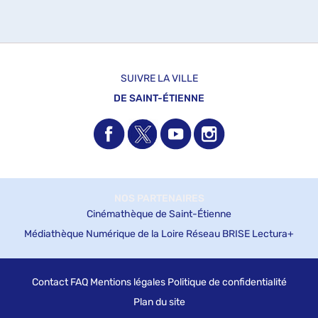
r
-
recherche
e
cliquer
-
est
l
pour
mise
a
ajouter
à
r
le
e
jour
c
filtre
automatiquement
SUIVRE LA VILLE
h
-
e
DE SAINT-ÉTIENNE
la
r
c
recherche
h
est
e
e
mise
s
à
t
jour
m
i
automatiquement
s
NOS PARTENAIRES
e
à
Cinémathèque de Saint-Étienne
j
o
Médiathèque Numérique de la Loire
Réseau BRISE
Lectura+
u
r
a
u
t
Contact
FAQ
Mentions légales
Politique de confidentialité
o
m
Plan du site
a