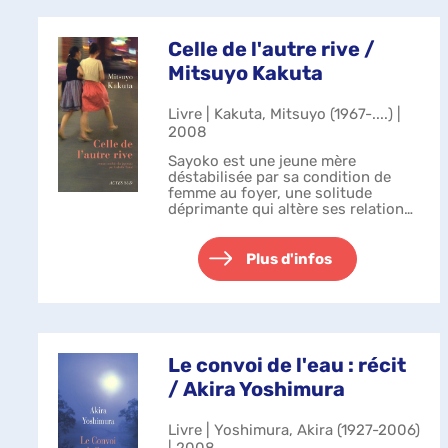
Celle de l'autre rive /
Mitsuyo Kakuta
Livre | Kakuta, Mitsuyo (1967-....) |
2008
Sayoko est une jeune mère
déstabilisée par sa condition de
femme au foyer, une solitude
déprimante qui altère ses relations
conjugales, semble fragiliser son
enfant.Bien que très diplômée,
Sayoko est prête à accepter
Plus d'infos
n'importe que...
Le convoi de l'eau : récit
/ Akira Yoshimura
Livre | Yoshimura, Akira (1927-2006)