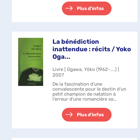
des caractères de plomb de sa
machine. Avec discrétion, un jeune
Plus d'infos
garçon se mê...
La bénédiction
inattendue : récits / Yoko
Oga...
Livre | Ogawa, Yôko (1962-....) |
2007
De la fascination d'une
convalescente pour le destin d'un
petit champion de natation à
l'erreur d'une romancière se
présentant spontanément à son
lecteur ; des écrits d'une enfant
solitaire à l'inquiétude d'une mère
Plus d'infos
pour un chien ...