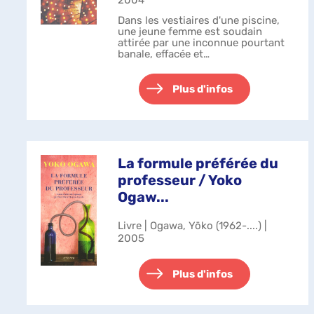
2004
Dans les vestiaires d'une piscine,
une jeune femme est soudain
attirée par une inconnue pourtant
banale, effacée et
silencieuse.Quelques jours plus
tard, elle croise à nouveau
l'inconnue qui marche dans la rue
Plus d'infos
accompagnée d'une vi...
La formule préférée du
professeur / Yoko
Ogaw...
Livre | Ogawa, Yōko (1962-....) |
2005
Plus d'infos