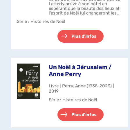
Latterly arrive à son hôtel en
espérant que la beauté des lieux et
l'esprit de Noël lui changeront les
idées. Cependant la compagnie se
Série
: Histoires de Noël
révèle d'un ennui mortel. A une
charmante exception : Can...
Plus d'infos
Un Noël à Jérusalem /
Anne Perry
Livre | Perry, Anne (1938-2023) |
2019
Série
: Histoires de Noël
Plus d'infos