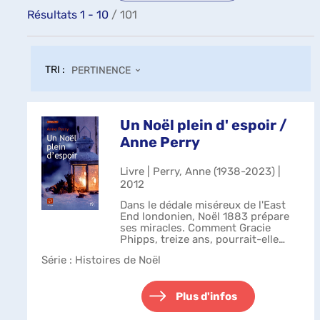
Résultats
1
-
10
/ 101
TRI :
PERTINENCE
Un Noël plein d' espoir /
Anne Perry
Livre | Perry, Anne (1938-2023) |
2012
Dans le dédale miséreux de l'East
End londonien, Noël 1883 prépare
ses miracles. Comment Gracie
Phipps, treize ans, pourrait-elle
refuser d'aider une fillette
Série
: Histoires de Noël
bouleversée à retrouver son âne ?
D'un mystère à l'autre, les deux
enfa...
Plus d'infos