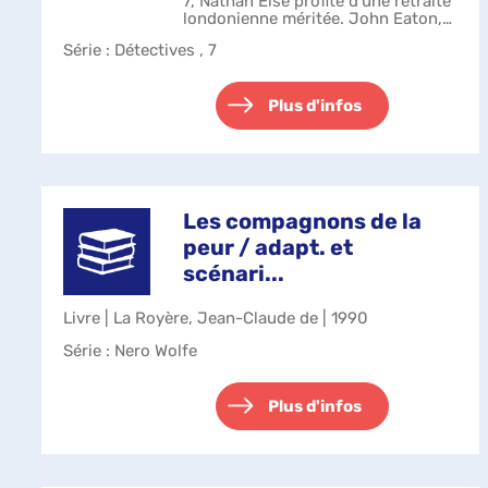
7, Nathan Else profite d'une retraite
londonienne méritée. John Eaton,
son célèbre partenaire, voit
Série
: Détectives , 7
néanmoins d'un mauvais oeil la
sortie d'un nouveau roman
consacré à...
Plus d'infos
Les compagnons de la
peur / adapt. et
scénari...
Livre | La Royère, Jean-Claude de | 1990
Série
: Nero Wolfe
Plus d'infos