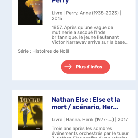
Perry
Livre | Perry, Anne (1938-2023) |
2015
1857. Après qu'une vague de
mutinerie a secoué l'Inde
britannique, le jeune lieutenant
Victor Narraway arrive sur la base
militaire vaincue de Cawnpore. A
Série
: Histoires de Noël
seulement deux semaines de Noël,
personne n'est d'humeur aux
festivités : i...
Plus d'infos
Nathan Else : Else et la
mort / scénario, Her...
Livre | Hanna, Herik (1977-....) | 2017
Trois ans après les sombres
événements orchestrés par le tueur