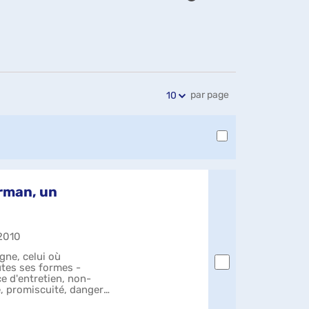
Exports
Partager
Historique
l'URL
de
de
vos
la
recherches
recherche
par page
10
orman, un
 2010
igne, celui où
outes ses formes -
e d'entretien, non-
, promiscuité, danger