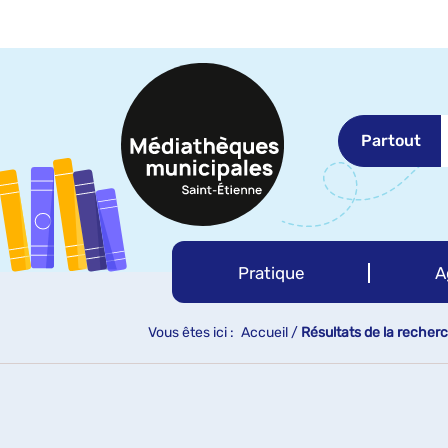
Aller
Aller
Aller
au
au
à
menu
contenu
la
recherche
Partout
Pratique
A
Vous êtes ici :
Accueil
/
Résultats de la recher