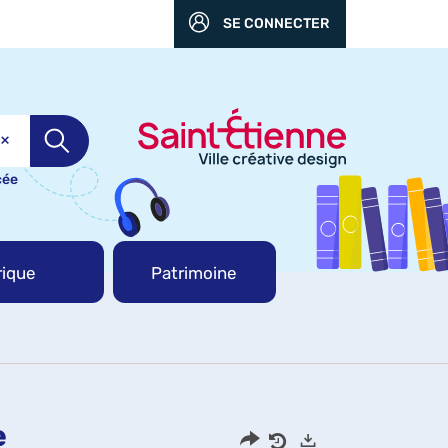
SE CONNECTER
cée
ique
Patrimoine
e