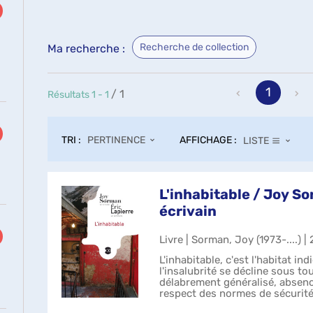
Recherche de collection
Ma recherche :
1
/ 1
Résultats
1
-
1
ultats
cher
ur
TRI :
AFFICHAGE :
PERTINENCE
LISTE
uter
re
L'inhabitable / Joy S
cherche
écrivain
se
Livre | Sorman, Joy (1973-....) |
r
L'inhabitable, c'est l'habitat ind
tomatiquement
l'insalubrité se décline sous t
délabrement généralisé, absenc
respect des normes de sécurité
pour la santé et le bien-être ...