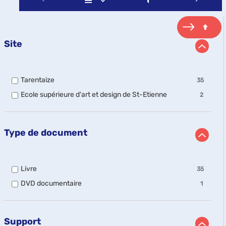
Site
-
Tarentaize
35
35
-
Ecole supérieure d'art et design de St-Etienne
2
résultats
2
-
résultats
cocher
-
pour
cocher
ajouter
Type de document
pour
le
ajouter
filtre
le
-
filtre
la
-
Livre
35
-
recherche
35
la
est
-
DVD documentaire
1
résultats
recherche
mise
1
-
est
à
résultats
cocher
mise
jour
-
pour
à
automatiquement
cocher
ajouter
Support
jour
pour