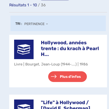
Résultats
1
-
10
/ 36
TRI :
PERTINENCE
Hollywood, années
trente : du krach à Pearl
H...
Livre | Bourget, Jean-Loup (1944-....) | 1986
Plus d'infos
"Life" à Hollywood /
[David E. Scherman]