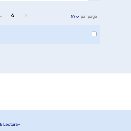
6
..
par page
10
E
Lectura+