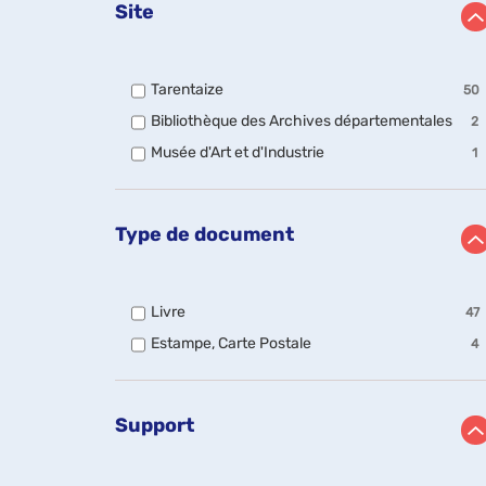
Site
-
Tarentaize
50
50
-
Bibliothèque des Archives départementales
2
résultats
2
-
-
Musée d'Art et d'Industrie
1
résul
cocher
1
-
pour
résultats
coch
ajouter
-
pour
le
cocher
ajou
Type de document
filtre
pour
le
-
ajouter
filtre
la
le
-
recherche
filtre
la
est
-
Livre
47
-
rech
mise
47
la
est
-
Estampe, Carte Postale
4
à
résultats
recherche
mise
4
jour
-
est
à
résultats
automatiquement
cocher
mise
jour
-
pour
à
auto
cocher
ajouter
Support
jour
pour
le
automatiquement
ajouter
filtre
le
-