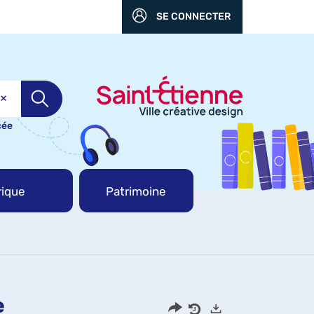
SE CONNECTER
cée
ique
Patrimoine
e