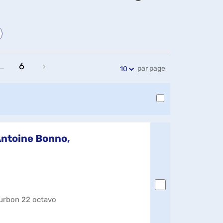
Exports
Partager
Historique
l'URL
de
de
vos
la
recherches
recherche
6
..
par page
10
Antoine Bonno,
ourbon 22 octavo