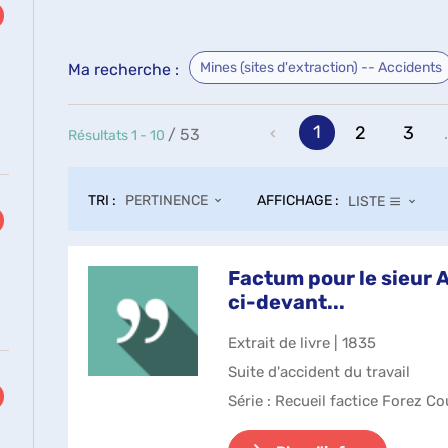
Mines (sites d'extraction) -- Accidents
Ma recherche :
1
2
3
.
/ 53
Résultats
1
-
10
tats
er
TRI :
AFFICHAGE :
PERTINENCE
LISTE
ter
Factum pour le sieur 
erche
ci-devant...
Extrait de livre | 1835
Suite d'accident du travail
matiquement
Série
: Recueil factice Forez C