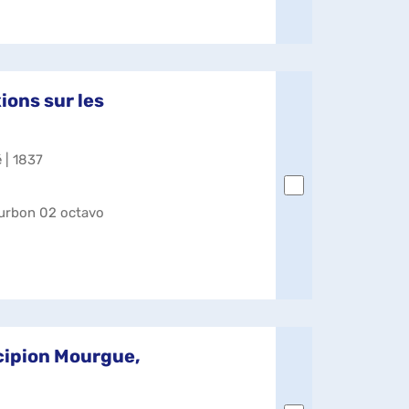
ions sur les
é | 1837
ourbon 02 octavo
cipion Mourgue,