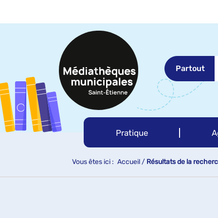
Aller
Aller
Aller
au
au
à
menu
contenu
la
recherche
Partout
Pratique
A
Vous êtes ici :
Accueil
/
Résultats de la recher