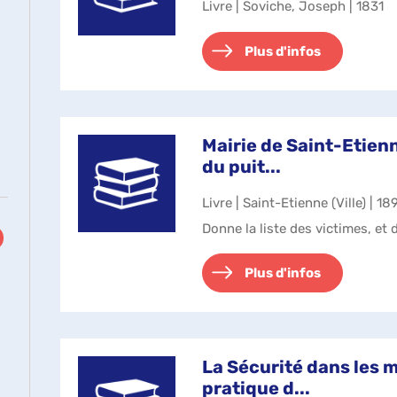
Livre | Soviche, Joseph | 1831
Plus d'infos
Mairie de Saint-Etien
s
du puit...
Livre | Saint-Etienne (Ville) | 18
Donne la liste des victimes, et
Plus d'infos
ment
he
La Sécurité dans les m
pratique d...