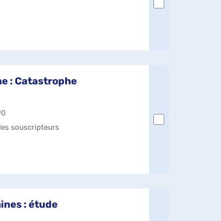
ne : Catastrophe
90
 des souscripteurs
ines : étude