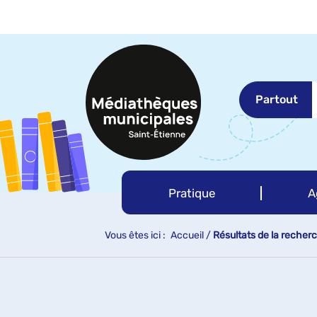
Aller
Aller
Aller
au
au
à
menu
contenu
la
recherche
Partout
Pratique
A
Vous êtes ici :
Accueil
/
Résultats de la recher