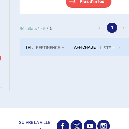
Plus d'infos
1
/ 5
Résultats
1
-
5
TRI :
AFFICHAGE :
PERTINENCE
LISTE
SUIVRE LA VILLE