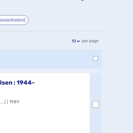
Exports
Partager
Historique
l'URL
de
de
vos
oncentration)
la
recherches
recherche
par page
10
lsen : 1944-
..) | 1989