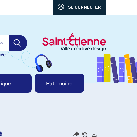
SE CONNECTER
cée
ique
Patrimoine
e