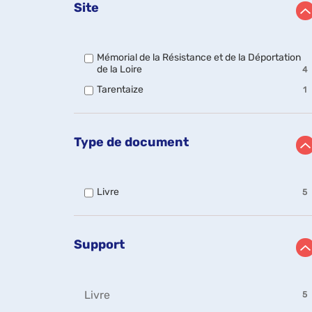
Site
Mémorial de la Résistance et de la Déportation
-
de la Loire
4
4
-
Tarentaize
1
résultats
1
-
résultats
cocher
-
pour
cocher
ajouter
Type de document
pour
le
ajouter
filtre
le
-
filtre
la
-
Livre
5
-
recherche
5
la
est
résultats
recherche
mise
-
est
à
cocher
Support
mise
jour
pour
à
automatiquement
ajouter
jour
le
automatiquement
filtre
-
Livre
5
-
5
la