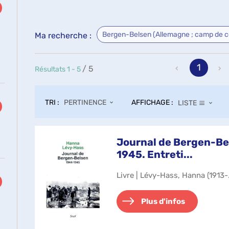
Bergen-Belsen (Allemagne ; camp de c
Ma recherche :
1
/ 5
Résultats
1
-
5
TRI :
AFFICHAGE :
PERTINENCE
LISTE
Journal de Bergen-Be
1945. Entreti...
Livre | Lévy-Hass, Hanna (1913-..
Plus d'infos