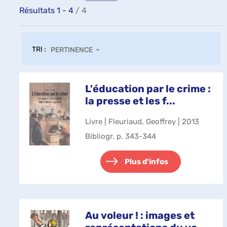
Résultats
1
-
4
/ 4
TRI :
PERTINENCE
L'éducation par le crime :
la presse et les f...
Livre | Fleuriaud, Geoffrey | 2013
Bibliogr. p. 343-344
Plus d'infos
Au voleur ! : images et