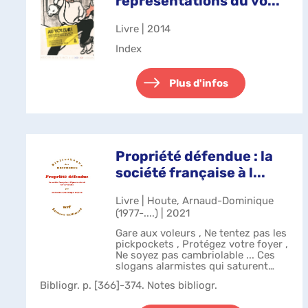
représentations du vo...
Livre | 2014
Index
Plus d'infos
Propriété défendue : la
société française à l...
Livre | Houte, Arnaud-Dominique
(1977-....) | 2021
Gare aux voleurs , Ne tentez pas les
pickpockets , Protégez votre foyer ,
Ne soyez pas cambriolable ... Ces
slogans alarmistes qui saturent
notre paysage sonore et visuel
Bibliogr. p. [366]-374. Notes bibliogr.
depuis plusieurs décennies
témoignent d'une sensibilité aig...