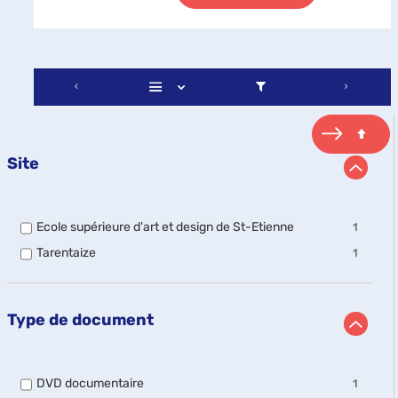
Site
-
Ecole supérieure d'art et design de St-Etienne
1
1
-
Tarentaize
1
résultats
1
-
résultats
cocher
-
pour
cocher
ajouter
Type de document
pour
le
ajouter
filtre
le
-
filtre
la
-
DVD documentaire
1
-
recherche
1