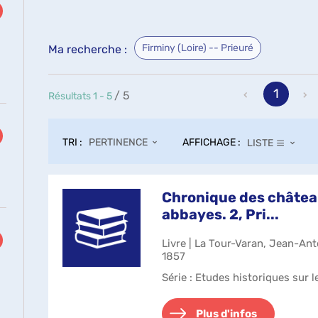
Firminy (Loire) -- Prieuré
Ma recherche :
1
/ 5
Résultats
1
-
5
TRI :
AFFICHAGE :
PERTINENCE
LISTE
Chronique des châtea
abbayes. 2, Pri...
Livre | La Tour-Varan, Jean-Ant
1857
uement
Série
: Etudes historiques sur l
Plus d'infos