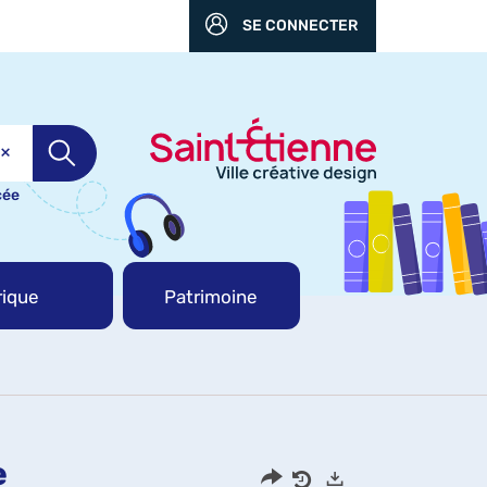
SE CONNECTER
cée
ique
Patrimoine
e