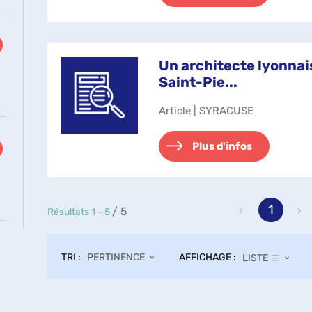
Un architecte lyonnai
Saint-Pie...
Article | SYRACUSE
ltats
uer
Plus d'infos
r
ter
e
1
/ 5
Résultats
1
-
5
herche
TRI :
AFFICHAGE :
PERTINENCE
LISTE
e
omatiquement