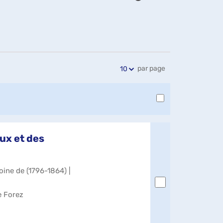
Exports
Partager
Historique
l'URL
de
de
vos
la
recherches
recherche
par page
10
ux et des
oine de (1796-1864) |
e Forez