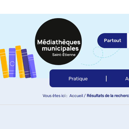
Aller
Aller
Aller
au
au
à
menu
contenu
la
recherche
Partout
Pratique
A
Vous êtes ici :
Accueil
/
Résultats de la recher