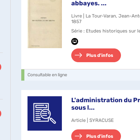
abbayes. ...
Livre | La Tour-Varan, Jean-Ant
1857
Série
: Etudes historiques sur l
Plus d'infos
uement
Consultable en ligne
L'administration du P
sous l...
Article | SYRACUSE
Plus d'infos