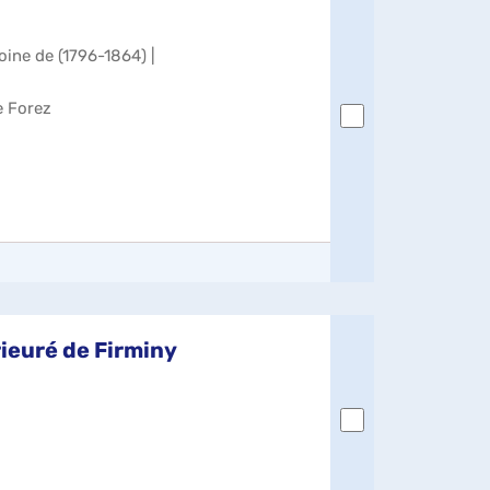
oine de (1796-1864) |
e Forez
rieuré de Firminy