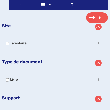
Site
-
Tarentaize
1
1
résultats
-
cocher
Type de document
pour
ajouter
le
filtre
-
Livre
1
-
1
la
résultats
recherche
-
est
cocher
Support
mise
pour
à
ajouter
jour
le
automatiquement