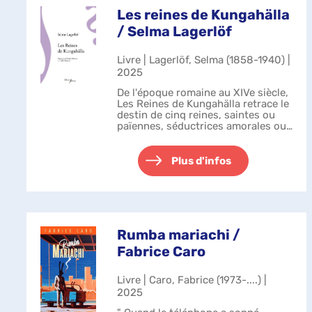
Les reines de Kungahälla
/ Selma Lagerlöf
Livre | Lagerlöf, Selma (1858-1940) |
2025
De l'époque romaine au XIVe siècle,
Les Reines de Kungahälla retrace le
destin de cinq reines, saintes ou
païennes, séductrices amorales ou
amoureuses éperdues. Selma
Lagerlöf puise dans la chronique
des royaumes scandinaves pour ...
Plus d'infos
Rumba mariachi /
Fabrice Caro
Livre | Caro, Fabrice (1973-....) |
2025