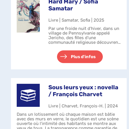
Hard Mary / Sofia
Samatar
Livre | Samatar, Sofia | 2025
Par une froide nuit d'hiver, dans un
village de Pennsylvanie appelé
Jericho, des filles d'une
communauté religieuse découvrent
dans une grange un buste féminin
métallique ; un robot fabriqué par
Profane Industries, une
Plus d'infos
gigantesque...
Sous leurs yeux : novella
/ François Charvet
Livre | Charvet, François-H. | 2024
Dans un lotissement où chaque maison est bâtie
avec des murs en verre, le quotidien est une scène
ouverte où l'intimité des habitants se montre aux
yeux de tous. La transparence comme garantie de