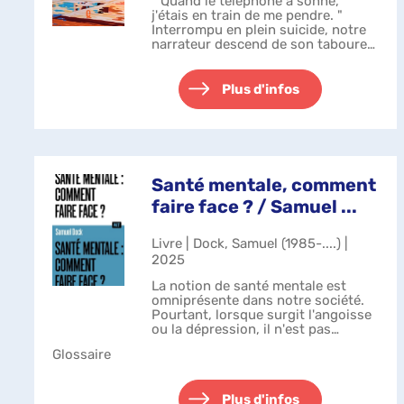
" Quand le téléphone a sonné,
j'étais en train de me pendre. "
Interrompu en plein suicide, notre
narrateur descend de son tabouret
et décroche, sans se douter qu'il va
vivre la journée la plus folle et
bizarre de son existence. P...
Plus d'infos
Santé mentale, comment
faire face ? / Samuel ...
Livre | Dock, Samuel (1985-....) |
2025
La notion de santé mentale est
omniprésente dans notre société.
Pourtant, lorsque surgit l'angoisse
ou la dépression, il n'est pas
toujours possible d'en parler et de
Glossaire
se faire aider. Comment s'installe
un trouble psy ? Quels sont ...
Plus d'infos