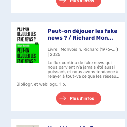
lesquels le Grand Pri...
Plus d'infos
Peut-on déjouer les fake
news ? / Richard Mon...
Livre | Monvoisin, Richard (1976-....)
| 2025
Le flux continu de fake news qui
nous parvient n'a jamais été aussi
puissant, et nous avons tendance à
relayer à tout-va ce que les réseaux
sociaux nous livrent. Comment
Bibliogr. et webliogr., 1 p.
évaluer la vraisemblance de ce
qu'on nous raconte ? Sommes-n...
Plus d'infos