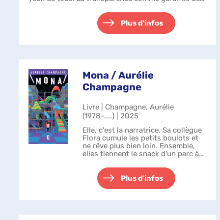
l'honnêteté de chacun, voilà la pr...
Plus d'infos
Mona / Aurélie
Champagne
Livre | Champagne, Aurélie
(1978-....) | 2025
Elle, c'est la narratrice. Sa collègue
Flora cumule les petits boulots et
ne rêve plus bien loin. Ensemble,
elles tiennent le snack d'un parc à
jeux d'intérieur où, weekend après
weekend, s'ébattent des hordes
d'enfants criards et...
Plus d'infos