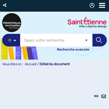
Recherche avancée
Vous êtes ici :
Accueil
/
Détail du document
Lien
per
En
(Nou
pa
fenê