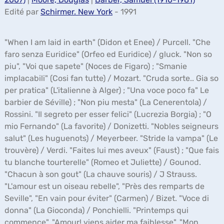
Edité par
Schirmer. New York
- 1991
"When I am laid in earth" (Didon et Enee) / Purcell. "Che
faro senza Euridice" (Orfeo ed Euridice) / gluck. "Non so
piu", "Voi que sapete" (Noces de Figaro) ; "Smanie
implacabili" (Cosi fan tutte) / Mozart. "Cruda sorte.. Gia so
per pratica" (L'italienne à Alger) ; "Una voce poco fa" Le
barbier de Séville) ; "Non piu mesta" (La Cenerentola) /
Rossini. "Il segreto per esser felici" (Lucrezia Borgia) ; "O
mio Fernando" (La favorite) / Donizetti. "Nobles seigneurs
salut" (Les huguenots) / Meyerbeer. "Stride la vampa" (Le
trouvère) / Verdi. "Faites lui mes aveux" (Faust) ; "Que fais
tu blanche tourterelle" (Romeo et Juliette) / Gounod.
"Chacun à son gout" (La chauve souris) / J Strauss.
"L'amour est un oiseau rebelle", "Près des remparts de
Seville", "En vain pour éviter" (Carmen) / Bizet. "Voce di
donna" (La Gioconda) / Ponchielli. "Printemps qui
commence", "Amour! viens aider ma faiblesse", "Mon