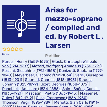
ma
Arias for
mezzo-soprano
/ compiled and
ed. by Robert L .
Larsen
/5
0
avis
Partition
Purcell, Henry (1659-1695)
|
Gluck, Christoph Willibald
von (1714-1787)
|
Mozart, Wolfgang Amadeus (1756-1791)
|
Rossini, Gioachino (1792-1868)
|
Donizetti, Gaetano (1797-
1848)
|
Meyerbeer, Giacomo (1791-1864)
|
Verdi, Giuseppe
(1813-1901)
|
Gounod, Charles (1818-1893)
|
Strauss,
Johann (1825-1899)
|
Bizet, Georges (1838-1875)
|
Ponchielli, Amilcare (1834-1886)
|
Saint-Saëns, Camille
(1835-1921)
|
Mascagni, Pietro (1863-1945)
|
Massenet,
Jules (1842-1912)
|
Cilea, Francesco (1866-1950)
|
Thomson, Virgil (1896-1989)
|
Menotti, Gian Carlo (1911-
2007)
|
Moore, Douglas
|
Barber, Samuel (1910-1981)