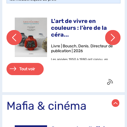
L'art de vivre en
couleurs : l'ère de la
céra...
Livre | Bousch, Denis. Directeur de
publication | 2026
en
Les années 1950 à 1980 ont connu, en
France et en Allemagne de l'Ouest, une
Tout voir
créativité inégalée en matière de
n
céramiques utilitaires et décoratives,
produites de manière sérielle et industrielle,
dont les centres sont Vallauris et...
Mafia & cinéma