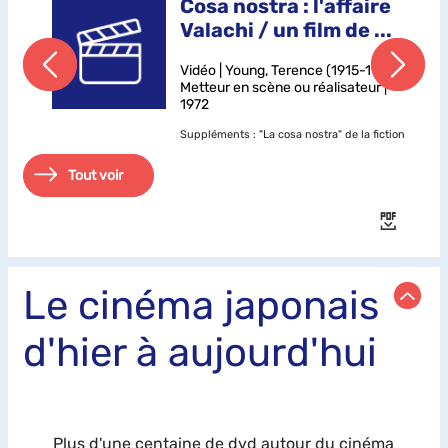
i
Cosa nostra : l'affaire
Valachi / un film de ...
Vidéo | Young, Terence (1915-1994).
Metteur en scène ou réalisateur |
1972
Suppléments : "La cosa nostra" de la fiction
à la réalité (interview de Marie-Anne
Tout voir
Matard-Bonucci historienne et spécialiste
a
de la mafia) ; "Cinq colonnes à la Une"
enquête aux USA : la mafia (cette enquête
diffusée en 1963, peu a...
Le cinéma japonais
d'hier à aujourd'hui
Plus d'une centaine de dvd autour du cinéma