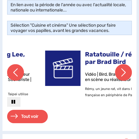
En lien avec la période de l'année ou avec l'actualité locale,
nationale ou internationale...
Sélection "Cuisine et cinéma" Une sélection pour faire
voyager vos papilles, avant les grandes vacances.
Ratatouille / réalisé
par Brad Bird
r
Vidéo | Bird, Brad (1957-....). Metteur
 |
en scène ou réalisateur | 2007
Rémy, un jeune rat, vit dans la campagne
française en périphérie de Paris avec son
père, Django, son frère, Émile, et un clan de
,
rats, dans le grenier de la maison de Mabel,
une vieille dame à la retraite. Contrairement
Tout voir
aux membre...
Notes
: Version française et
version originale sous-titrée.