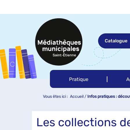
Aller
Aller
Aller
au
au
à
menu
contenu
la
recherche
Catalogue
Pratique
A
Vous êtes ici :
Accueil
/
Infos pratiques : décou
Les collections 