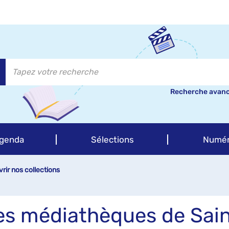
Recherche avan
genda
Sélections
Numér
vrir nos collections
des médiathèques de Sai