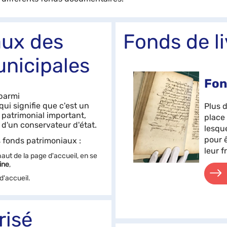
aux des
Fonds de l
nicipales
Fon
parmi
 qui signifie que c'est un
Plus 
 patrimonial important,
place
 d'un conservateur d'état.
lesqu
pour 
 fonds patrimoniaux :
leur fr
haut de la page d'accueil, en se
ine
,
d'accueil.
risé