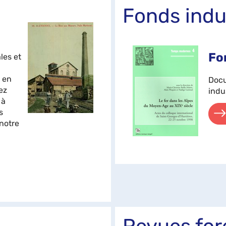
Fonds indu
Fo
les et
 en
Docu
ez
indu
 à
s
 notre