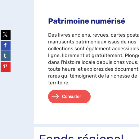
Patrimoine numérisé
Partager
Des livres anciens, revues, cartes posta
sur
manuscrits patrimoniaux issus de nos
twitter
Partager
(Nouvelle
sur
collections sont également accessibles
fenêtre)
facebook
Partager
ligne, librement et gratuitement. Plong
(Nouvelle
sur
dans l'histoire locale depuis chez vous,
fenêtre)
tumblr
Partager
toute heure, et explorez des document
(Nouvelle
sur
fenêtre)
pinterest
rares qui témoignent de la richesse de
(Nouvelle
territoire.
fenêtre)
Consulter