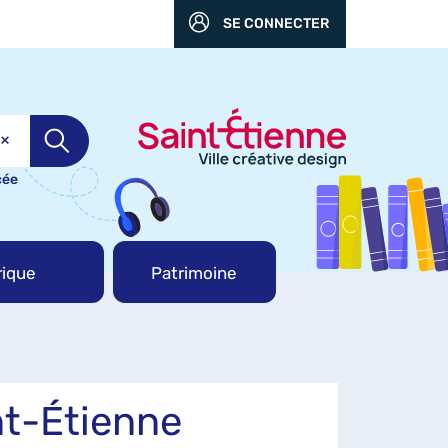
SE CONNECTER
cée
ique
Patrimoine
nt-Étienne