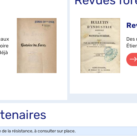
Revues for
Re
caux
Des 
oire
Étie
déjà
tenaires
e la résistance, à consulter sur place.