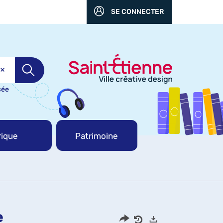
SE CONNECTER
cée
ique
Patrimoine
e