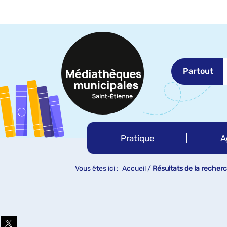
Aller
Aller
Aller
au
au
à
menu
contenu
la
recherche
Partout
Pratique
A
Vous êtes ici :
Accueil
/
Résultats de la recher
Partager