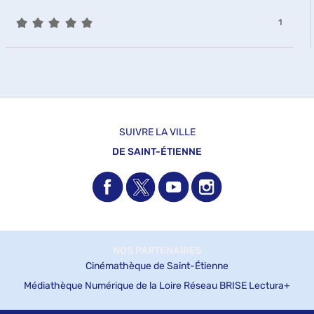
le
jour
5/5
-
filtre
1
automatiquement
1
-
résultats
la
-
recherche
cliquer
est
pour
mise
ajouter
à
le
jour
filtre
automatiquement
SUIVRE LA VILLE
-
DE SAINT-ÉTIENNE
la
recherche
est
mise
à
jour
automatiquement
NOS PARTENAIRES
Cinémathèque de Saint-Étienne
Médiathèque Numérique de la Loire
Réseau BRISE
Lectura+