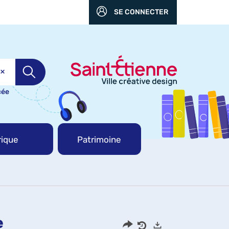
SE CONNECTER
cée
ique
Patrimoine
e