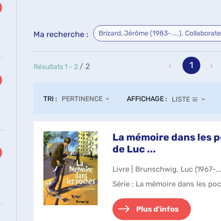
Brizard, Jérôme (1983-....). Collaborat
Ma recherche :
1
/ 2
Résultats
1
-
2
TRI :
AFFICHAGE :
PERTINENCE
LISTE
La mémoire dans les po
de Luc ...
Livre | Brunschwig, Luc (1967-...
Série
: La mémoire dans les poc
Plus d'infos