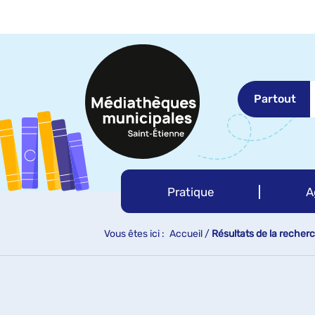
Aller
Aller
Aller
au
au
à
menu
contenu
la
recherche
Partout
Pratique
A
Vous êtes ici :
Accueil
/
Résultats de la recher