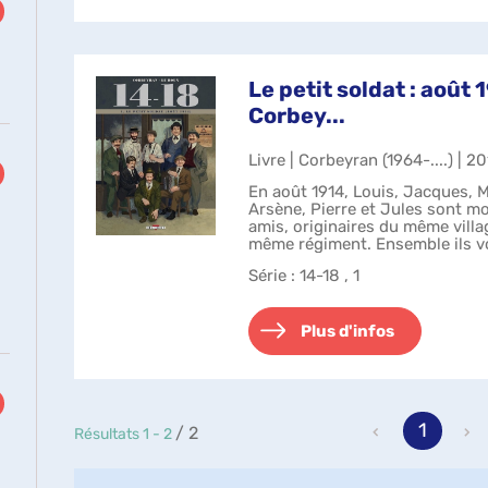
Le petit soldat : août 
Corbey...
Livre | Corbeyran (1964-....) | 2
En août 1914, Louis, Jacques, 
Arsène, Pierre et Jules sont mob
amis, originaires du même villa
même régiment. Ensemble ils vo
et ses horreurs...
Série
: 14-18 , 1
Plus d'infos
1
/ 2
Résultats
1
-
2