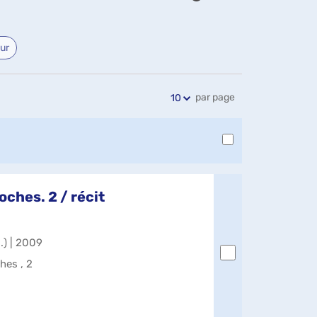
Exports
Partager
Historique
l'URL
de
de
vos
eur
la
recherches
recherche
par page
10
ches. 2 / récit
.) | 2009
hes , 2