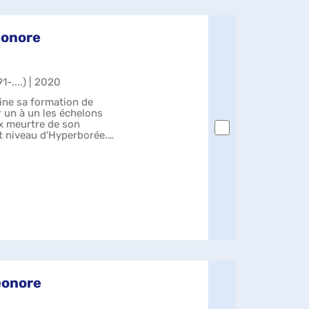
léonore
1-....) | 2020
ine sa formation de
r un à un les échelons
x meurtre de son
t niveau d'Hyperborée.
léonore