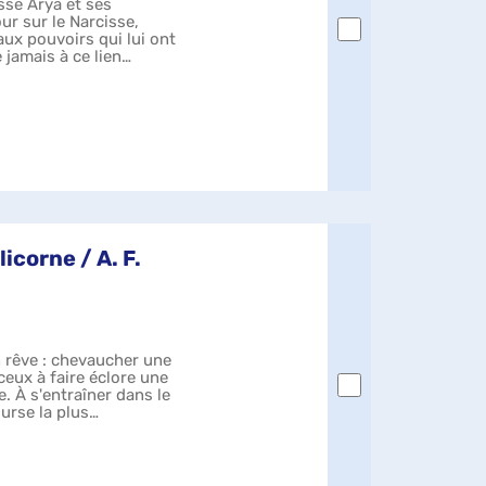
ssé Arya et ses
r sur le Narcisse,
ux pouvoirs qui lui ont
 jamais à ce lien
licorne / A. F.
 rêve : chevaucher une
ceux à faire éclore une
ie. À s'entraîner dans le
urse la plus