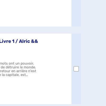
ivre 1 / Alric &&
 mots ont un pouvoir.
s de détruire le monde.
etour en arrière n'est
 la capitale, est