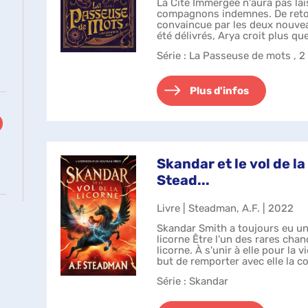
La Cité Immergée n'aura pas lai
compagnons indemnes. De retou
convaincue par les deux nouvea
été délivrés, Arya croit plus que
indéfectible qui relie tous ce...
Série
: La Passeuse de mots , 2
Plus d'infos
Skandar et le vol de la 
Stead...
Livre | Steadman, A.F. | 2022
quement
Skandar Smith a toujours eu un
licorne Être l'un des rares chan
licorne. À s'unir à elle pour la v
but de remporter avec elle la co
prestigieuse. Et...
Série
: Skandar