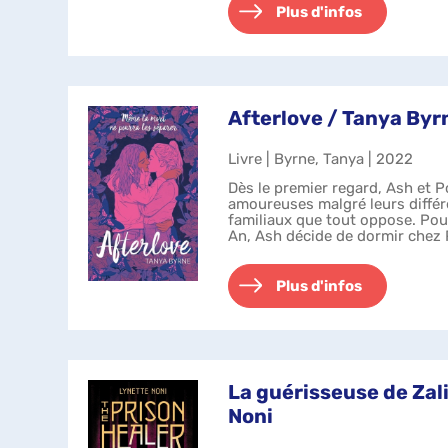
Plus d'infos
Afterlove / Tanya Byr
Livre | Byrne, Tanya | 2022
Dès le premier regard, Ash et
amoureuses malgré leurs différ
familiaux que tout oppose. Pou
An, Ash décide de dormir chez 
ses parents. Inquiets, ce...
Plus d'infos
La guérisseuse de Zal
Noni