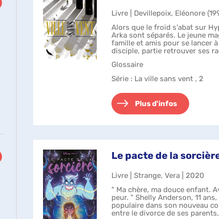
Livre | Devillepoix, Eléonore (199
Alors que le froid s'abat sur H
Arka sont séparés. Le jeune mage
famille et amis pour se lancer à
disciple, partie retrouver ses r
Pendant ce temp...
Glossaire
Série
: La ville sans vent , 2
Plus d'infos
Le pacte de la sorcièr
Livre | Strange, Vera | 2020
" Ma chère, ma douce enfant. A
peur. " Shelly Anderson, 11 ans, 
populaire dans son nouveau coll
entre le divorce de ses parent