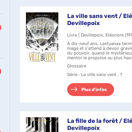
La ville sans vent / E
Devillepoix
Livre | Devillepoix, Eléonore (199
A dix-neuf ans, Lastyanax term
mage et s'attend à devoir gravi
du pouvoir, quand le mystérieu
mentor le propulse au plus hau
Son chemin, semé d'embûche...
Glossaire
Série
: La ville sans vent , 1
Plus d'infos
La fille de la forêt / E
Devillepoix