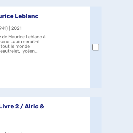
aurice Leblanc
941) | 2021
e de Maurice Leblanc à
rsène Lupin serait-il
e tout le monde
Beautrelet, lycéen
ivre 2 / Alric &