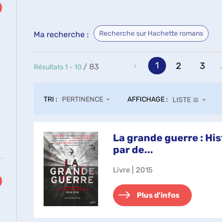
Recherche sur Hachette romans
Ma recherche :
1
2
3
.
/ 83
Résultats
1
-
10
TRI :
AFFICHAGE :
PERTINENCE
LISTE
La grande guerre : His
par de...
Livre | 2015
Plus d'infos