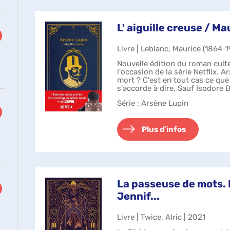
L' aiguille creuse / M
Livre | Leblanc, Maurice (1864-1
Nouvelle édition du roman cult
l'occasion de la série Netflix. A
mort ? C'est en tout cas ce qu
s'accorde à dire. Sauf Isodore 
surdoué et détective amate...
Série
: Arsène Lupin
Plus d'infos
La passeuse de mots. L
Jennif...
Livre | Twice, Alric | 2021