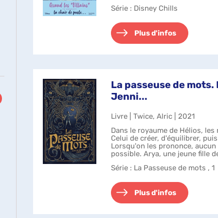
avec sa mère et...
Série
: Disney Chills
Plus d'infos
La passeuse de mots. L
Jenni...
Livre | Twice, Alric | 2021
Dans le royaume de Hélios, les
Celui de créer, d'équilibrer, pui
Lorsqu'on les prononce, aucun r
possible. Arya, une jeune fille de
passionnée de l...
Série
: La Passeuse de mots , 1
Plus d'infos