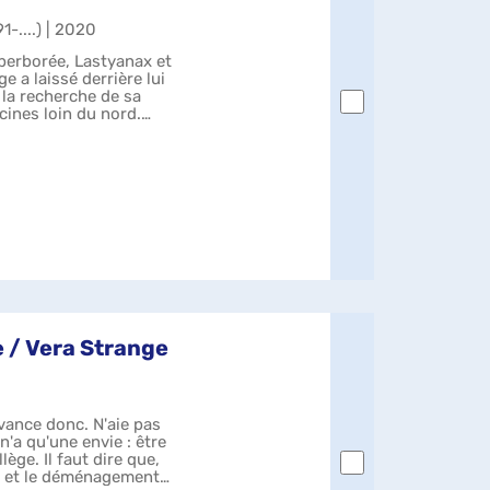
1-....) | 2020
yperborée, Lastyanax et
 a laissé derrière lui
 la recherche de sa
acines loin du nord.
e / Vera Strange
vance donc. N'aie pas
n'a qu'une envie : être
ège. Il faut dire que,
s, et le déménagement