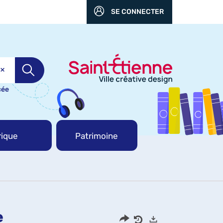
SE CONNECTER
cée
ique
Patrimoine
e