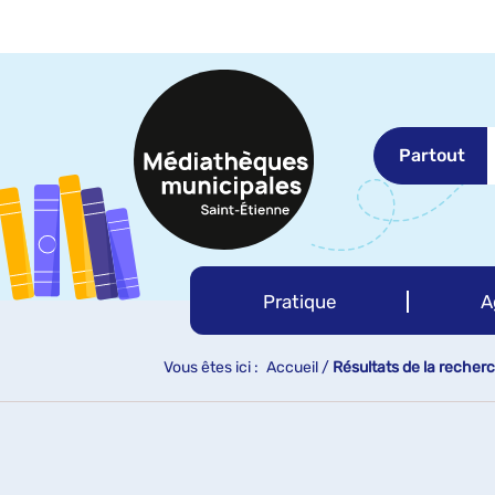
Aller
Aller
Aller
au
au
à
menu
contenu
la
recherche
Partout
Pratique
A
Vous êtes ici :
Accueil
/
Résultats de la recher