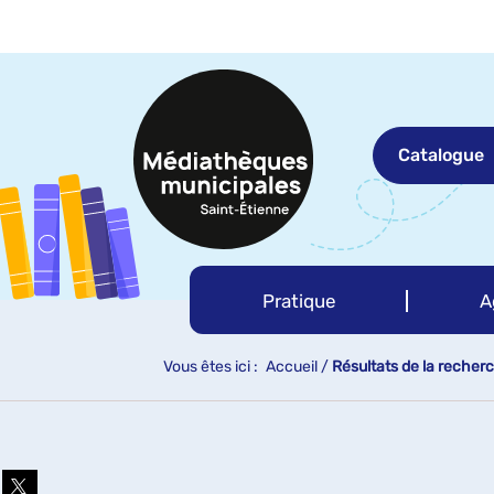
Aller
Aller
Aller
au
au
à
menu
contenu
la
recherche
Catalogue
Pratique
A
Vous êtes ici :
Accueil
/
Résultats de la recher
Partager