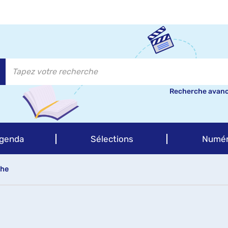
Recherche avan
genda
Sélections
Numér
che