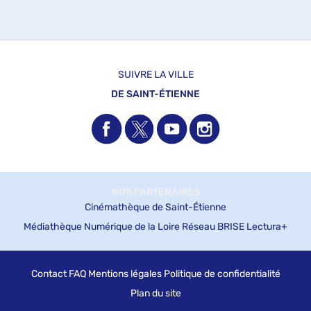
-
e
t
jour
pour
u
t
cliquer
n
automatiquement
ajouter
i
e
pour
t
le
q
m
ajouter
r
filtre
u
e
le
-
e
filtre
n
SUIVRE LA VILLE
e
la
-
m
t
recherche
DE SAINT-ÉTIENNE
la
e
est
-
recherche
mise
n
est
à
t
l
mise
jour
à
automatiquement
a
jour
automatiquement
r
NOS PARTENAIRES
Cinémathèque de Saint-Étienne
e
Médiathèque Numérique de la Loire
Réseau BRISE
Lectura+
c
Contact
FAQ
Mentions légales
Politique de confidentialité
h
Plan du site