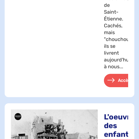
de
Saint-
Étienne.
Cachés,
mais
"chouchoutés",
ils se
livrent
aujourd'hui
à nous...
Accès
L'oeuvre
des
enfants