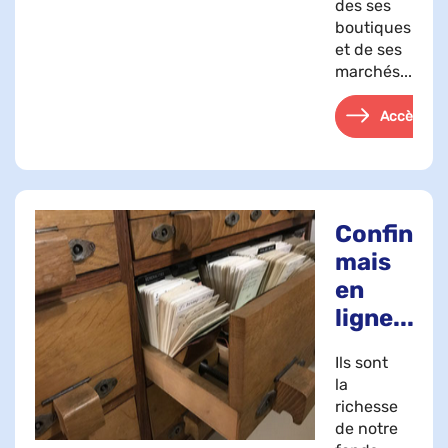
des ses
boutiques
et de ses
marchés...
Accès
Confinés,
mais
en
ligne...
Ils sont
la
richesse
de notre