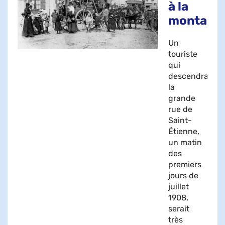
à la
montagn
Un
touriste
qui
descendrait
la
grande
rue de
Saint-
Étienne,
un matin
des
premiers
jours de
juillet
1908,
serait
très