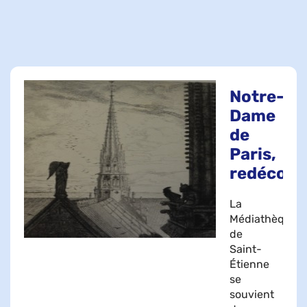
Notre-
Dame
de
Paris,
redécouv
La
Médiathèque
de
Saint-
Étienne
se
souvient