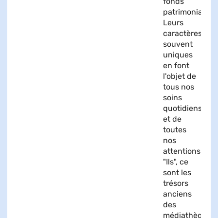
fonds
patrimonial.
Leurs
caractères
souvent
uniques
en font
l'objet de
tous nos
soins
quotidiens
et de
toutes
nos
attentions.
"Ils", ce
sont les
trésors
anciens
des
médiathèques