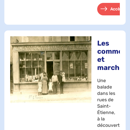
Accès
Les
commerc
et
marchés
Une
balade
dans les
rues de
Saint-
Étienne,
à la
découverte