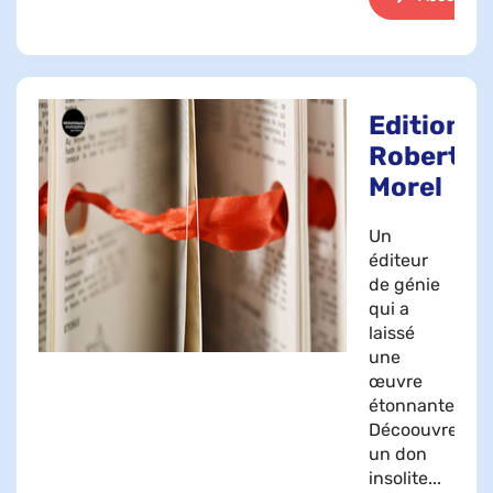
Editions
Robert
Morel
Un
éditeur
de génie
qui a
laissé
une
œuvre
étonnante.
Décoouvrez
un don
insolite...