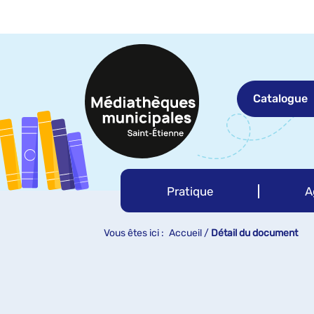
Aller
Aller
Aller
au
au
à
menu
contenu
la
recherche
Catalogue
Pratique
A
Vous êtes ici :
Accueil
/
Détail du document