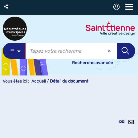
Recherche avancée
Vous êtes ici :
Accueil
/
Détail du document
Lien
per
En
(Nou
pa
fenê