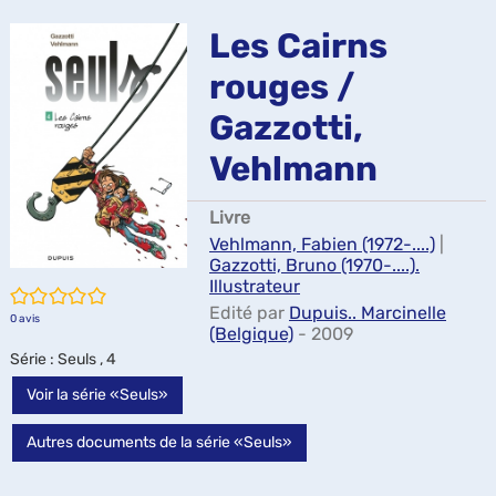
ma
Les Cairns
rouges /
Gazzotti,
Vehlmann
Livre
Vehlmann, Fabien (1972-....)
|
Gazzotti, Bruno (1970-....).
Illustrateur
/5
Edité par
Dupuis.. Marcinelle
0
avis
(Belgique)
- 2009
Série
: Seuls , 4
Voir la série «Seuls»
Autres documents de la série «Seuls»