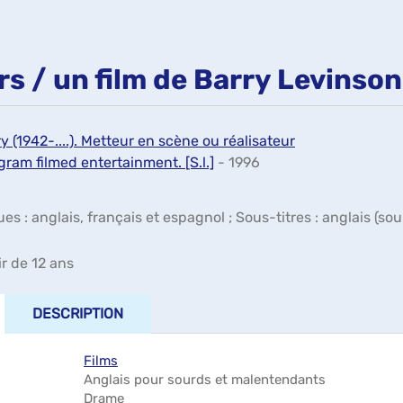
rs / un film de Barry Levinson
y (1942-....). Metteur en scène ou réalisateur
gram filmed entertainment. [S.l.]
- 1996
es : anglais, français et espagnol ; Sous-titres : anglais (so
ir de 12 ans
DESCRIPTION
Films
Anglais pour sourds et malentendants
Drame