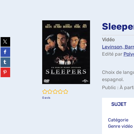
Sleepe
Vidéo
Partager
sur
Levinson, Barr
twitter
Partager
Edité par
Poly
(Nouvelle
sur
fenêtre)
facebook
Partager
(Nouvelle
sur
fenêtre)
tumblr
Partager
Choix de langu
(Nouvelle
sur
espagnol.
fenêtre)
pinterest
(Nouvelle
Public :
À part
fenêtre)
/5
0
avis
SUJET
Catégorie
Genre vidéo