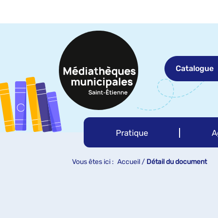
Aller
Aller
Aller
au
au
à
menu
contenu
la
recherche
Catalogue
Pratique
A
Vous êtes ici :
Accueil
/
Détail du document