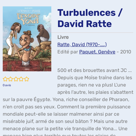
ma
Turbulences /
David Ratte
Livre
Ratte, David (1970-....)
Edité par
Paquet. Genêve
- 2010
500 et des brouettes avant JC ...
Depuis que Moïse traîne dans les
/5
parages, rien ne va plus! L'une
0
avis
après l'autre, les plaies s'abattent
sur la pauvre Égypte. Yona, riche conseiller de Pharaon,
n'en croit pas ses yeux. Comment la première puissance
mondiale peut-elle se laisser malmener ainsi par ce
misérable juif, armé de son seul bâton ? Mais une autre
menace plane sur la petite vie tranquille de Yona... Une
menace bien plus terrible que toutes les plaies de