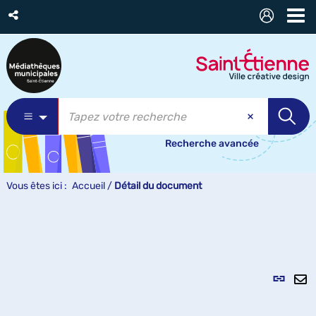
Recherche avancée
Vous êtes ici :
Accueil
/
Détail du document
Lien
per
En
(Nou
pa
fenê