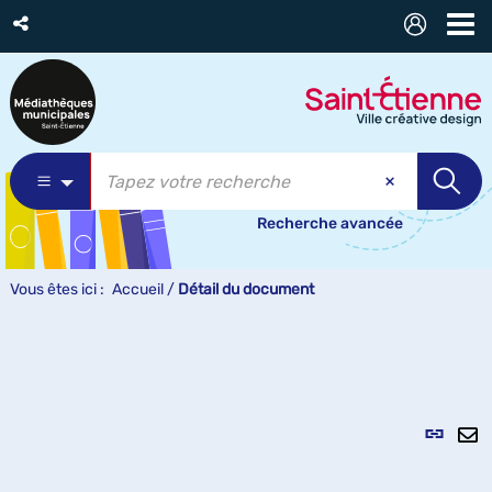
Recherche avancée
Vous êtes ici :
Accueil
/
Détail du document
Lien
per
En
(Nou
pa
fenê