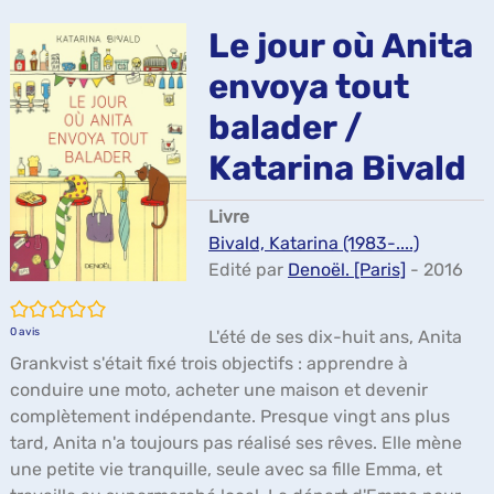
ma
Le jour où Anita
envoya tout
balader /
Katarina Bivald
Livre
Bivald, Katarina (1983-....)
Edité par
Denoël. [Paris]
- 2016
/5
0
avis
L'été de ses dix-huit ans, Anita
Grankvist s'était fixé trois objectifs : apprendre à
conduire une moto, acheter une maison et devenir
complètement indépendante. Presque vingt ans plus
tard, Anita n'a toujours pas réalisé ses rêves. Elle mène
une petite vie tranquille, seule avec sa fille Emma, et