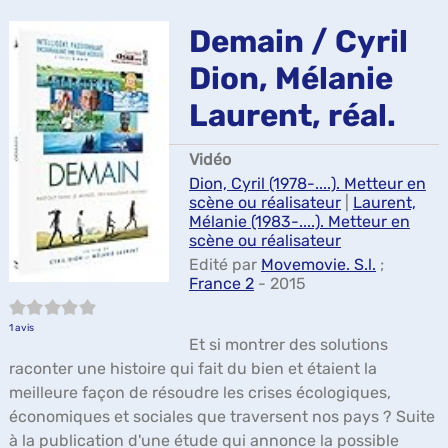
ma
Demain / Cyril
Dion, Mélanie
Laurent, réal.
Vidéo
Dion, Cyril (1978-....). Metteur en
scène ou réalisateur
|
Laurent,
Mélanie (1983-....). Metteur en
scène ou réalisateur
Edité par
Movemovie. S.l.
;
France 2
- 2015
5/5
1
avis
Et si montrer des solutions
raconter une histoire qui fait du bien et étaient la
meilleure façon de résoudre les crises écologiques,
économiques et sociales que traversent nos pays ? Suite
à la publication d'une étude qui annonce la possible