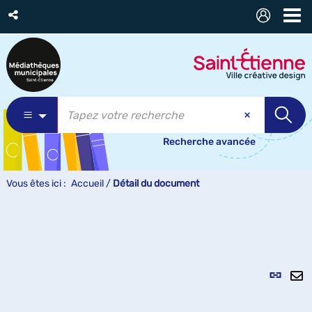
Recherche avancée
Vous êtes ici :
Accueil
/
Détail du document
Lien
per
En
(Nou
pa
fenê