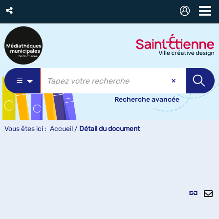
Recherche avancée
Vous êtes ici :
Accueil
/
Détail du document
Lien
per
En
(Nou
pa
fenê