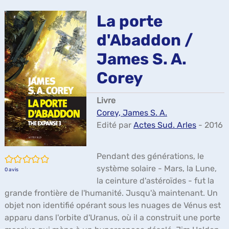
ma
La porte
d'Abaddon /
James S. A.
Corey
Livre
Corey, James S. A.
Edité par
Actes Sud. Arles
- 2016
Pendant des générations, le
/5
système solaire - Mars, la Lune,
0
avis
la ceinture d'astéroïdes - fut la
grande frontière de l'humanité. Jusqu'à maintenant. Un
objet non identifié opérant sous les nuages de Vénus est
apparu dans l'orbite d'Uranus, où il a construit une porte