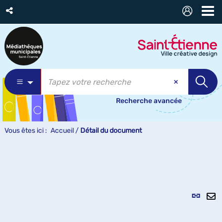
Recherche avancée
Vous êtes ici :
Accueil
/
Détail du document
Lien
per
En
(Nou
pa
fenê