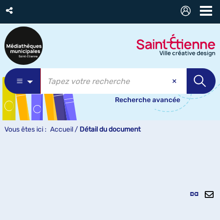
Recherche avancée
Vous êtes ici :
Accueil
/
Détail du document
Lien
per
En
(Nou
pa
fenê