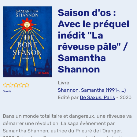
ma
Saison d'os :
Avec le préquel
inédit "La
rêveuse pâle" /
Samantha
Shannon
Livre
/5
Shannon, Samantha (1991-....)
0
avis
Edité par
De Saxus. Paris
- 2020
Dans un monde totalitaire et dangereux, une rêveuse va
démarrer une révolution. La saga évènement par
Samantha Shannon, autrice du Prieuré de l'Oranger.