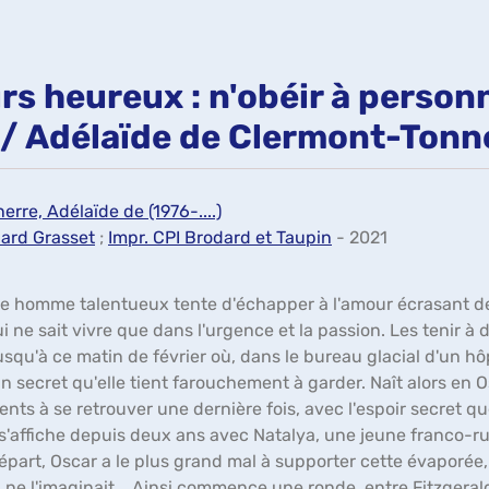
rs heureux : n'obéir à person
é / Adélaïde de Clermont-Tonn
rre, Adélaïde de (1976-....)
ard Grasset
;
Impr. CPI Brodard et Taupin
- 2021
ne homme talentueux tente d'échapper à l'amour écrasant de 
i ne sait vivre que dans l'urgence et la passion. Les tenir à 
jusqu'à ce matin de février où, dans le bureau glacial d'un hô
secret qu'elle tient farouchement à garder. Naît alors en 
rents à se retrouver une dernière fois, avec l'espoir secret q
'affiche depuis deux ans avec Natalya, une jeune franco-rus
épart, Oscar a le plus grand mal à supporter cette évaporée
 ne l'imaginait... Ainsi commence une ronde, entre Fitzgeral