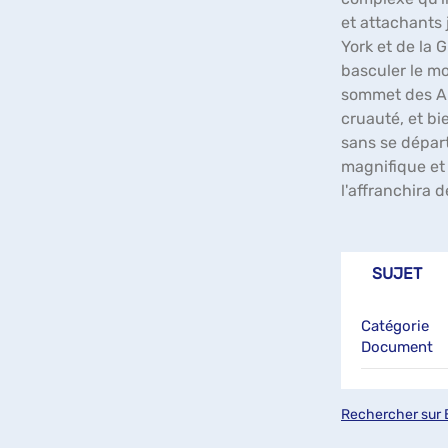
et attachants
York et de la 
basculer le mo
sommet des Al
cruauté, et b
sans se départ
magnifique et 
l'affranchira 
SUJET
Catégorie
Document
Rechercher sur 