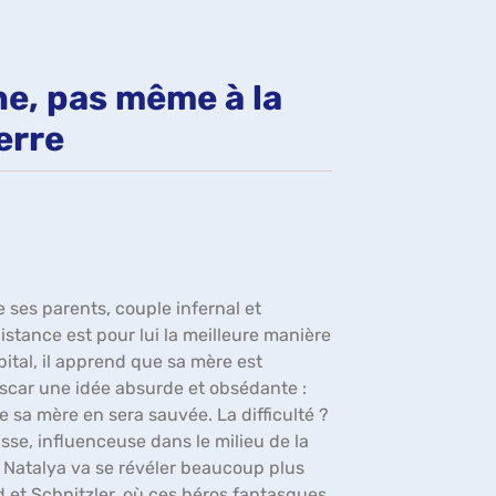
fenêtre)
ne, pas même à la
erre
ses parents, couple infernal et
distance est pour lui la meilleure manière
pital, il apprend que sa mère est
Oscar une idée absurde et obsédante :
ue sa mère en sera sauvée. La difficulté ?
se, influenceuse dans le milieu de la
, Natalya va se révéler beaucoup plus
d et Schnitzler, où ces héros fantasques