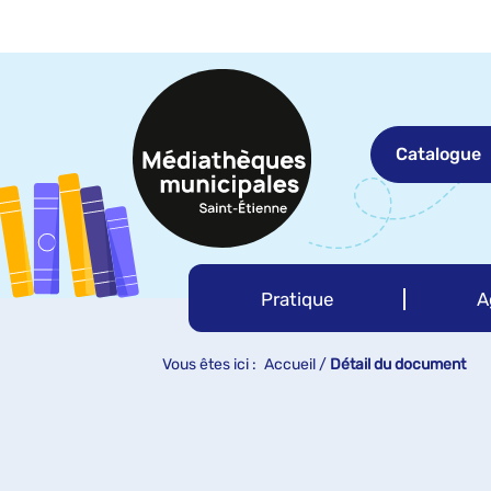
Aller
Aller
Aller
au
au
à
menu
contenu
la
recherche
Catalogue
Pratique
A
Vous êtes ici :
Accueil
/
Détail du document