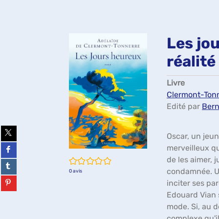
Les jou
réalit
Livre
Clermont-Tonne
Edité par
Bern
Partager
Oscar, un jeu
sur
twitter
Partager
merveilleux qu
(Nouvelle
sur
de les aimer, 
/5
fenêtre)
facebook
Partager
(Nouvelle
sur
condamnée. Un 
0
avis
fenêtre)
tumblr
Partager
inciter ses pa
(Nouvelle
sur
Edouard Vian s
fenêtre)
pinterest
(Nouvelle
mode. Si, au d
fenêtre)
complexe qu'il