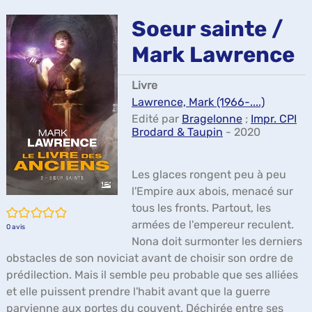
ma
Soeur sainte /
Mark Lawrence
Livre
Lawrence, Mark (1966-....)
Edité par
Bragelonne
;
Impr. CPI
Brodard & Taupin
- 2020
Les glaces rongent peu à peu
l'Empire aux abois, menacé sur
tous les fronts. Partout, les
/5
armées de l'empereur reculent.
0
avis
Nona doit surmonter les derniers
obstacles de son noviciat avant de choisir son ordre de
prédilection. Mais il semble peu probable que ses alliées
et elle puissent prendre l'habit avant que la guerre
parvienne aux portes du couvent. Déchirée entre ses