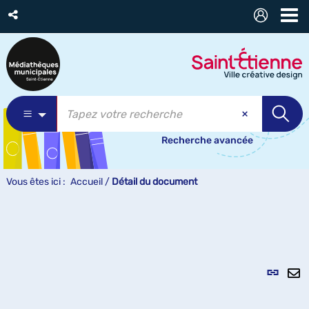
Recherche avancée
Vous êtes ici :
Accueil
/
Détail du document
Lien
per
En
(Nou
pa
fenê